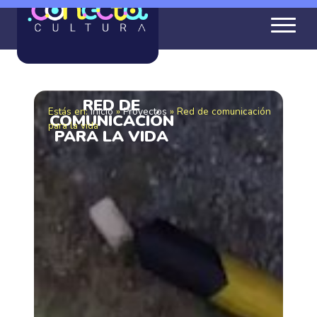
RED DE
Estás en:
Inicio
»
Proyectos
»
Red de comunicación
COMUNICACIÓN
para la vida
PARA LA VIDA