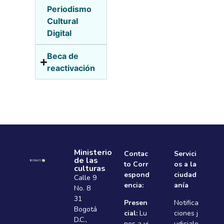
Periodismo
Cultural
Digital
Beca de
reactivación
Ministerio
Contac
Servici
de las
to Corr
os a la
culturas
espond
ciudad
Calle 9
encia:
anía
No. 8
31
Presen
Notifica
Bogotá
cial:
Lu
ciones j
D.C.,
nes a vi
udiciale