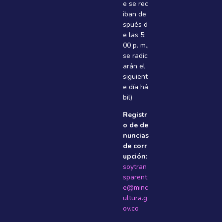
e se rec
iban de
spués d
e las 5:
00 p. m.,
se radic
arán el
siguient
e dí­a há
bil)
Registr
o de de
nuncias
de corr
upción:
soytran
sparent
e@minc
ultura.g
ov.co