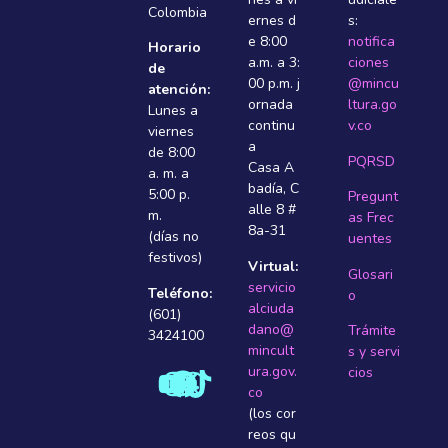
Colombia
ernes d
s:
e 8:00
notifica
Horario
a.m. a 3:
ciones
de
00 p.m. j
@mincu
atención:
ornada
ltura.go
Lunes a
continu
v.co
viernes
a
de 8:00
PQRSD
Casa A
a. m. a
badí­a, C
5:00 p.
Pregunt
alle 8 #
m.
as Frec
8a-31
(días no
uentes
festivos)
Virtual:
Glosari
servicio
Teléfono:
o
alciuda
(601)
dano@
Trámite
3424100
mincult
s y servi
ura.gov.
cios
co
(los cor
reos qu