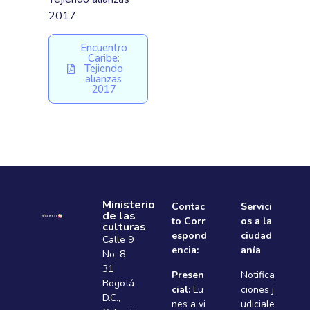
2017
Encuentro
Caribe:
Tejiendo
alianzas
2017
Ministerio
Contac
Servici
de las
to Corr
os a la
culturas
espond
ciudad
Calle 9
encia:
anía
No. 8
31
Presen
Notifica
Bogotá
cial:
Lu
ciones j
D.C.,
nes a vi
udiciale