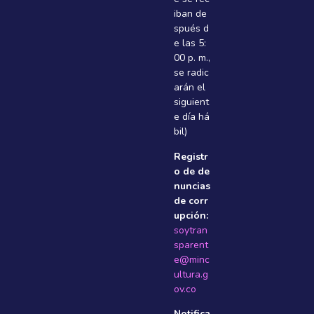
iban de
spués d
e las 5:
00 p. m.,
se radic
arán el
siguient
e dí­a há
bil)
Registr
o de de
nuncias
de corr
upción:
soytran
sparent
e@minc
ultura.g
ov.co
Notifica