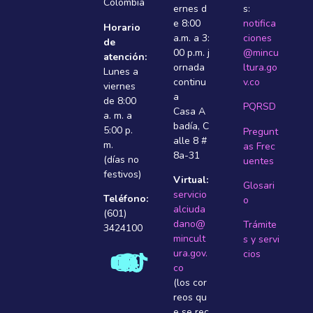
Colombia
ernes d
s:
e 8:00
notifica
Horario
a.m. a 3:
ciones
de
00 p.m. j
@mincu
atención:
ornada
ltura.go
Lunes a
continu
v.co
viernes
a
de 8:00
PQRSD
Casa A
a. m. a
badí­a, C
5:00 p.
Pregunt
alle 8 #
m.
as Frec
8a-31
(días no
uentes
festivos)
Virtual:
Glosari
servicio
Teléfono:
o
alciuda
(601)
dano@
Trámite
3424100
mincult
s y servi
ura.gov.
cios
co
(los cor
reos qu
e se rec