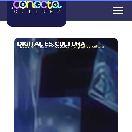
DIGITAL ES CULTURA
Estás en:
Inicio
»
Proyectos
»
Digital es cultura