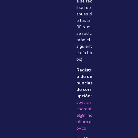
e se rec
iban de
spués d
e las 5:
00 p. m.,
se radic
arán el
siguient
e dí­a há
bil)
Registr
o de de
nuncias
de corr
upción:
soytran
sparent
e@minc
ultura.g
ov.co