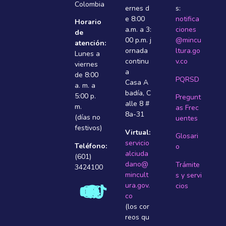
Colombia
ernes d
s:
e 8:00
notifica
Horario
a.m. a 3:
ciones
de
00 p.m. j
@mincu
atención:
ornada
ltura.go
Lunes a
continu
v.co
viernes
a
de 8:00
PQRSD
Casa A
a. m. a
badí­a, C
5:00 p.
Pregunt
alle 8 #
m.
as Frec
8a-31
(días no
uentes
festivos)
Virtual:
Glosari
servicio
Teléfono:
o
alciuda
(601)
dano@
Trámite
3424100
mincult
s y servi
ura.gov.
cios
co
(los cor
reos qu