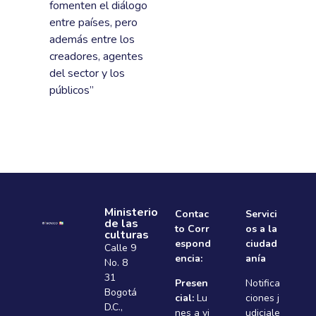
fomenten el diálogo
entre países, pero
además entre los
creadores, agentes
del sector y los
públicos”
Ministerio
Contac
Servici
de las
to Corr
os a la
culturas
espond
ciudad
Calle 9
encia:
anía
No. 8
31
Presen
Notifica
Bogotá
cial:
Lu
ciones j
D.C.,
nes a vi
udiciale