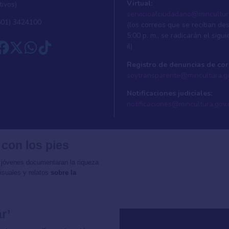
Virtual:
tivos)
servicioalciudadano@mincultur
601) 3424100
(los correos que se reciban de
5:00 p. m., se radicarán el sigui
il)
Registro de denuncias de cor
soytransparente@mincultura.g
Notificaciones judiciales:
notificaciones@mincultura.gov.
 con los pies
 jóvenes documentaran la riqueza
isuales y relatos
sobre la
r’