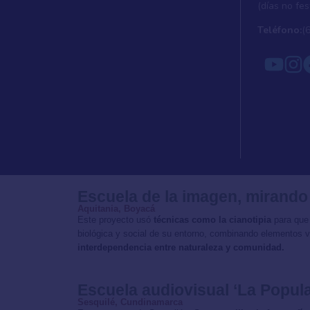
(días no fes
Teléfono:
(
Escuela de la imagen, mirando
Aquitania, Boyacá
Este proyecto usó
técnicas como la cianotipia
para que
biológica y social de su entorno, combinando elementos v
interdependencia entre naturaleza y comunidad.
Escuela audiovisual ‘La Popula
Sesquilé, Cundinamarca