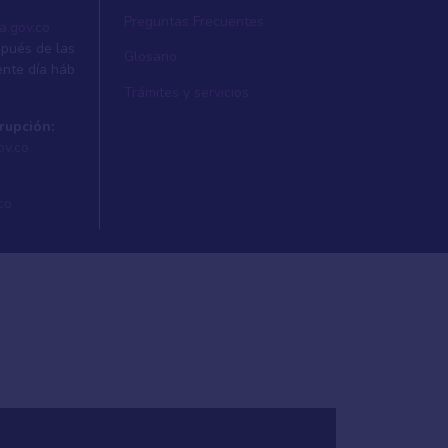
Preguntas Frecuentes
a.gov.co
spués de las
Glosario
ente dí­a háb
Trámites y servicios
rupción:
ov.co
co