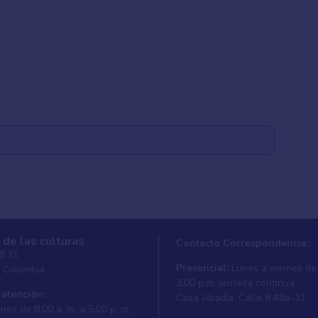
 de las culturas
Contacto Correspondencia:
 8 31
Presencial:
Lunes a viernes de 
, Colombia
3:00 p.m. jornada continua
 atención:
Casa Abadí­a, Calle 8 #8a-31
nes de 8:00 a. m. a 5:00 p. m.