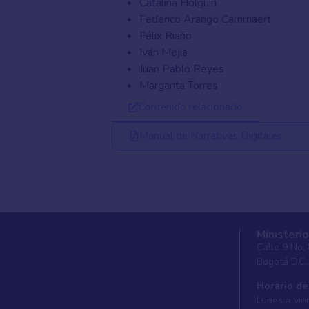
Catalina Holguín
Federico Arango Cammaert
Félix Riaño
Iván Mejia
Juan Pablo Reyes
Margarita Torres
Contenido relacionado
Manual de Narrativas Digitales
Ministerio
Calle 9 No.
Bogotá D.C.
Horario de
Lunes a vier