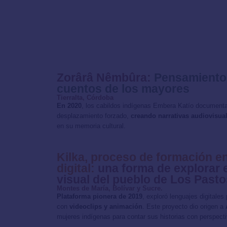
Zorârâ Nêmbûra:
Pensamiento 
cuentos de los mayores
Tierralta, Córdoba
En 2020
, los cabildos indígenas Embera Katío documentar
desplazamiento forzado,
creando narrativas audiovisua
en su memoria cultural.
Kilka, proceso de formación 
digital:
una forma de explorar e
visual del pueblo de Los Pasto
Montes de María, Bolívar y Sucre.
Plataforma pionera de 2019
, exploró lenguajes digitales
con
videoclips y animación
. Este proyecto dio origen a
mujeres indígenas para contar sus historias con perspect