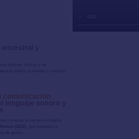
ancestral y
on historias míticas y de
les
que unieron a jóvenes y mayores
en comunicación
l lenguaje sonoro y
s
 para conectar la narrativa indígena
Akmuel (2022)
, que empoderó a
iva de género.