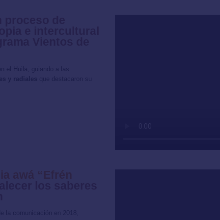
n proceso de
pia e intercultural
ograma Vientos de
n el Huila, guiando a las
s y radiales
que destacaron su
ia awá “Efrén
alecer los saberes
n
 de la comunicación en 2018,