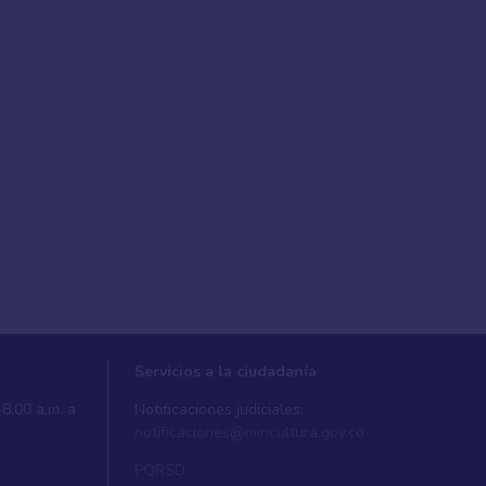
Servicios a la ciudadanía
8:00 a.m. a
Notificaciones judiciales:
notificaciones@mincultura.gov.co
PQRSD