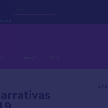
ersidad
ersidad
anual de Narrativas Digitales 2019
2019
arrativas
19