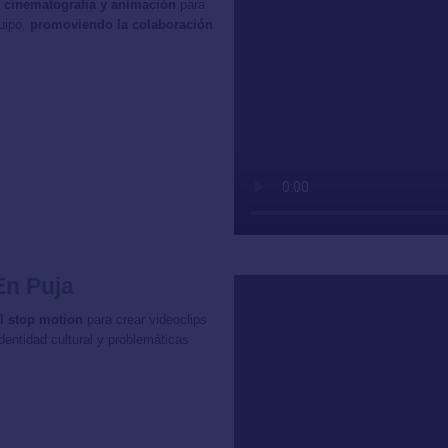
ía, cinematografía y animación
para
quipo,
promoviendo la colaboración
En Puja
l stop motion
para crear videoclips
entidad cultural y problemáticas