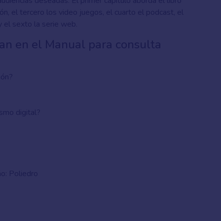
 audiencias deseadas. El primer capítulo aborda el libro
n, el tercero los video juegos, el cuarto el podcast, el
y el sexto la serie web.
an en el Manual para consulta
ión?
smo digital?
ño: Poliedro