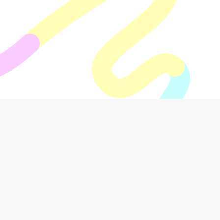
Ministerio
Contac
Servici
de las
to Corr
os a la
culturas
espond
ciudad
Calle 9
encia:
anía
No. 8
31
Presen
Notifica