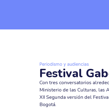
Quiéne
Estás en:
Inicio
»
Proyectos
»
Periodismo y audiencias
»
Periodismo y audiencias
Festival Ga
Con tres conversatorios alreded
Ministerio de las Culturas, las 
XII Segunda versión del Festival
Bogotá.