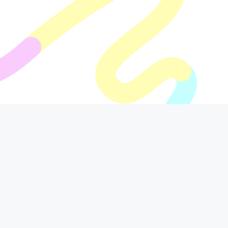
Ministerio
Contac
Servici
de las
to Corr
os a la
culturas
espond
ciudad
Calle 9
encia:
anía
No. 8
31