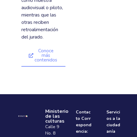
como muestra
audiovisual o piloto,
mientras que las
otras reciben
retroalimentación
del jurado.
Conoce
más
contenidos
Ministerio
Contac
Servici
de las
to Corr
os a la
culturas
espond
ciudad
Calle 9
encia:
anía
No. 8