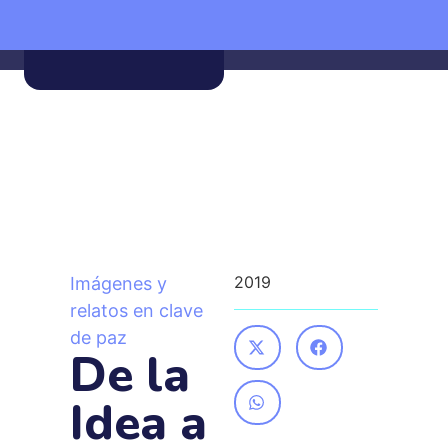
Estás en:
Inicio
»
Proyectos
»
Imágenes y relatos en clave de paz
»
De la Idea a la pantalla
2019
Imágenes y
relatos en clave
de paz
De la
Idea a