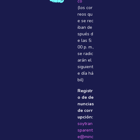
co
(los cor
reos qu
e se rec
iban de
spués d
e las 5:
00 p. m.,
se radic
arán el
siguient
e dí­a há
bil)
Registr
o de de
nuncias
de corr
upción:
soytran
sparent
e@minc