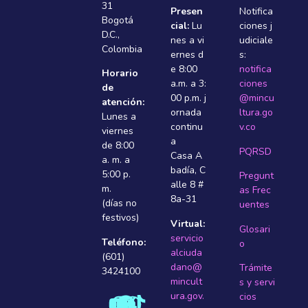
31
Presen
Notifica
Bogotá
cial:
Lu
ciones j
D.C.,
nes a vi
udiciale
Colombia
ernes d
s:
e 8:00
notifica
Horario
a.m. a 3:
ciones
de
00 p.m. j
@mincu
atención:
ornada
ltura.go
Lunes a
continu
v.co
viernes
a
de 8:00
PQRSD
Casa A
a. m. a
badí­a, C
5:00 p.
Pregunt
alle 8 #
m.
as Frec
8a-31
(días no
uentes
festivos)
Virtual:
Glosari
servicio
Teléfono:
o
alciuda
(601)
dano@
Trámite
3424100
mincult
s y servi
ura.gov.
cios