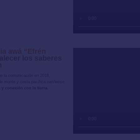
ia awá “Efrén
alecer los saberes
n
 de la comunicación en 2018,
de monte y costa pacífica nariñense,
 y conexión con la tierra.