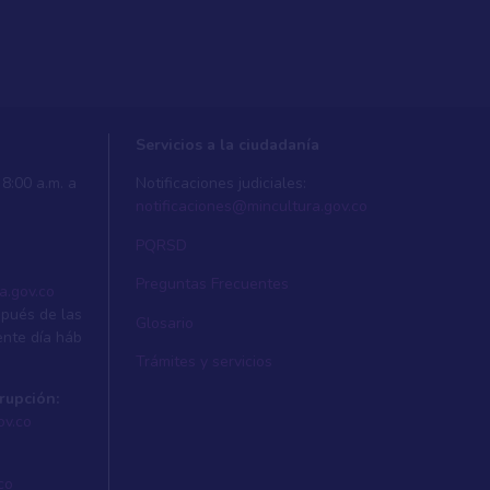
Servicios a la ciudadanía
8:00 a.m. a
Notificaciones judiciales:
notificaciones@mincultura.gov.co
PQRSD
Preguntas Frecuentes
a.gov.co
spués de las
Glosario
ente dí­a háb
Trámites y servicios
rupción:
ov.co
co