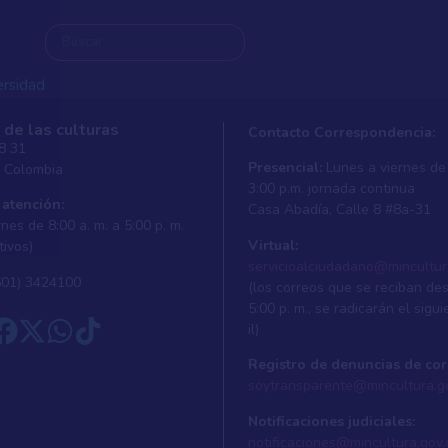
ersidad
 de las culturas
Contacto Correspondencia:
 8 31
Presencial:
Lunes a viernes de 
, Colombia
ersidad
3:00 p.m. jornada continua
 atención:
Casa Abadí­a, Calle 8 #8a-31
nes de 8:00 a. m. a 5:00 p. m.
Virtual:
tivos)
servicioalciudadano@mincultur
601) 3424100
(los correos que se reciban de
5:00 p. m., se radicarán el sigui
il)
Registro de denuncias de cor
soytransparente@mincultura.g
Notificaciones judiciales:
notificaciones@mincultura.gov.