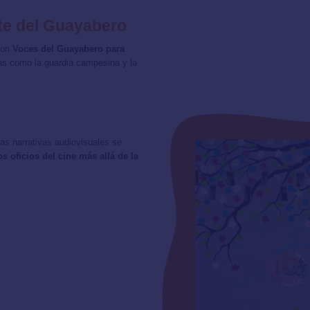
te del Guayabero
ron
Voces del Guayabero para
as como la guardia campesina y la
las narrativas audiovisuales se
os oficios del cine más allá de la