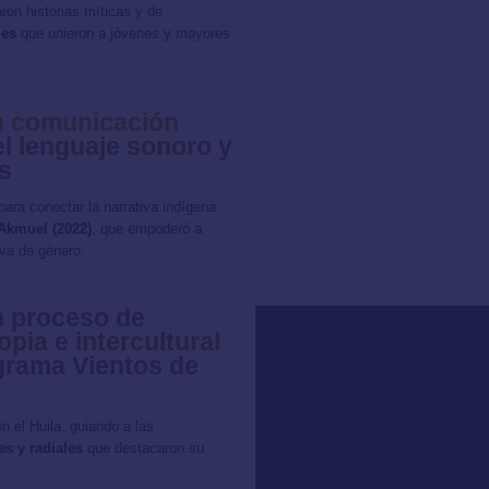
on historias míticas y de
les
que unieron a jóvenes y mayores
en comunicación
l lenguaje sonoro y
s
 para conectar la narrativa indígena
Akmuel (2022)
, que empoderó a
iva de género.
n proceso de
pia e intercultural
ograma Vientos de
n el Huila, guiando a las
s y radiales
que destacaron su