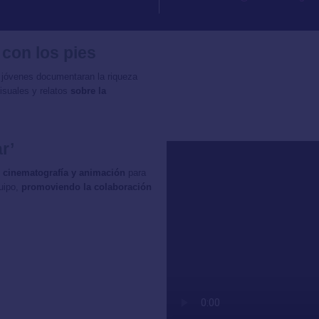
 con los pies
 jóvenes documentaran la riqueza
isuales y relatos
sobre la
r’
ía, cinematografía y animación
para
quipo,
promoviendo la colaboración