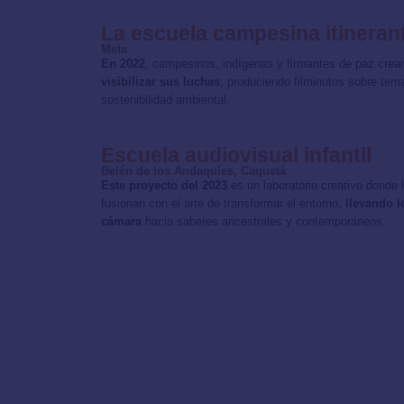
La escuela campesina itineran
Meta
En 2022
, campesinos, indígenas y firmantes de paz crea
visibilizar sus luchas
, produciendo filminutos sobre tem
sostenibilidad ambiental.
Escuela audiovisual infantil
Belén de los Andaquíes, Caquetá
Este proyecto del 2023
es un laboratorio creativo donde 
fusionan con el arte de transformar el entorno,
llevando l
cámara
hacia saberes ancestrales y contemporáneos.