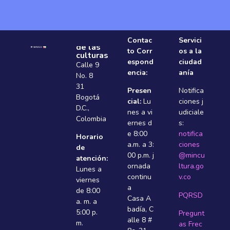
Ministerio
Contac
Servici
de las
to Corr
os a la
culturas
espond
ciudad
Calle 9
encia:
anía
No. 8
31
Presen
Notifica
Bogotá
cial:
Lu
ciones j
D.C.,
nes a vi
udiciale
Colombia
ernes d
s:
e 8:00
notifica
Horario
a.m. a 3:
ciones
de
00 p.m. j
@mincu
atención:
ornada
ltura.go
Lunes a
continu
v.co
viernes
a
de 8:00
PQRSD
Casa A
a. m. a
badí­a, C
5:00 p.
Pregunt
alle 8 #
m.
as Frec