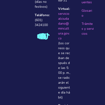
8a-31
(días no
uentes
festivos)
Virtual:
Glosari
servicio
Teléfono:
o
alciuda
(601)
dano@
Trámite
3424100
mincult
s y servi
ura.gov.
cios
co
(los cor
reos qu
e se rec
iban de
spués d
e las 5:
00 p. m.,
se radic
arán el
siguient
e dí­a há
bil)