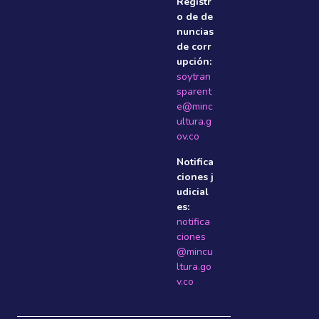
Registr
o de de
nuncias
de corr
upción:
soytran
sparent
e@minc
ultura.g
ov.co
Notifica
ciones j
udicial
es:
notifica
ciones
@mincu
ltura.go
v.co