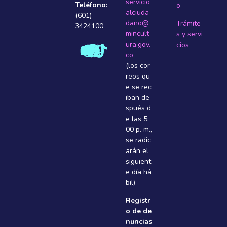
servicio
Teléfono:
o
alciuda
(601)
dano@
Trámite
3424100
mincult
s y servi
ura.gov.
cios
co
(los cor
reos qu
e se rec
iban de
spués d
e las 5:
00 p. m.,
se radic
arán el
siguient
e dí­a há
bil)
Registr
o de de
nuncias