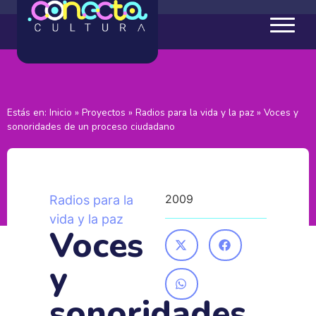
Estás en:
Inicio
»
Proyectos
»
Radios para la vida y la paz
»
Voces y
sonoridades de un proceso ciudadano
2009
Radios para la
vida y la paz
Voces
y
sonoridades