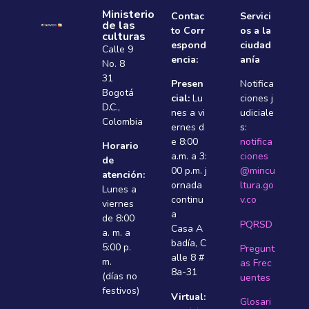
Ministerio
Contac
Servici
de las
to Corr
os a la
culturas
espond
ciudad
Calle 9
encia:
anía
No. 8
31
Presen
Notifica
Bogotá
cial:
Lu
ciones j
D.C.,
nes a vi
udiciale
Colombia
ernes d
s:
e 8:00
notifica
Horario
a.m. a 3:
ciones
de
00 p.m. j
@mincu
atención:
ornada
ltura.go
Lunes a
continu
v.co
viernes
a
de 8:00
PQRSD
Casa A
a. m. a
badí­a, C
5:00 p.
Pregunt
alle 8 #
m.
as Frec
8a-31
(días no
uentes
festivos)
Virtual:
Glosari