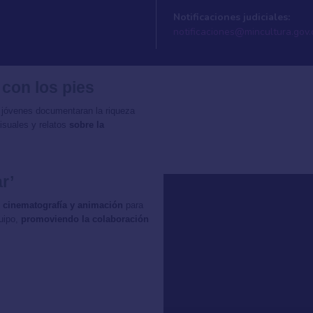
Notificaciones judiciales:
notificaciones@mincultura.gov.
 con los pies
 jóvenes documentaran la riqueza
isuales y relatos
sobre la
r’
ía, cinematografía y animación
para
quipo,
promoviendo la colaboración