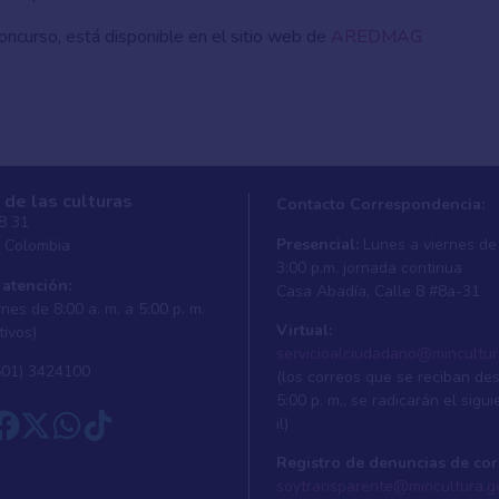
concurso, está disponible en el sitio web de
AREDMAG
 de las culturas
Contacto Correspondencia:
 8 31
Presencial:
Lunes a viernes de 
, Colombia
3:00 p.m. jornada continua
 atención:
Casa Abadí­a, Calle 8 #8a-31
nes de 8:00 a. m. a 5:00 p. m.
Virtual:
tivos)
servicioalciudadano@mincultur
601) 3424100
(los correos que se reciban de
5:00 p. m., se radicarán el sigui
il)
Registro de denuncias de cor
soytransparente@mincultura.g