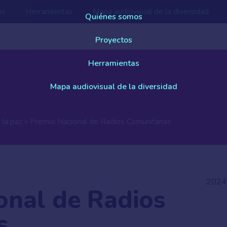
os
Herramientas
Mapa audiovisual de la diversidad
Quiénes somos
Proyectos
Herramientas
Mapa audiovisual de la diversidad
 la paz
»
Premio Nacional de Radios Comunitarias
2024
onal de Radios
s