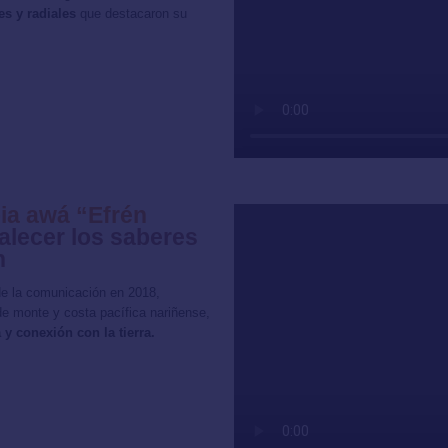
s y radiales
que destacaron su
ia awá “Efrén
alecer los saberes
n
 de la comunicación en 2018,
de monte y costa pacífica nariñense,
 y conexión con la tierra.