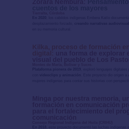
Zorârâ Nêmbûra:
Pensamiento 
cuentos de los mayores
Tierralta, Córdoba
En 2020
, los cabildos indígenas Embera Katío documentar
desplazamiento forzado,
creando narrativas audiovisua
en su memoria cultural.
Kilka, proceso de formación 
digital:
una forma de explorar e
visual del pueblo de Los Pasto
Montes de María, Bolívar y Sucre.
Plataforma pionera de 2019
, exploró lenguajes digitales
con
videoclips y animación
. Este proyecto dio origen a
mujeres indígenas para contar sus historias con perspect
Minga por nuestra memoria, u
formación en comunicación pro
para el fortalecimiento del pr
comunicación
Consejo Regional Indígena del Huila (CRIHU)
En 2018
, este proyecto documentó las luchas indígenas e