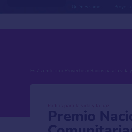
Quiénes somos
Proyect
Estás en:
Inicio
»
Proyectos
»
Radios para la vida y
Radios para la vida y la paz
Premio Naci
Comunitaria