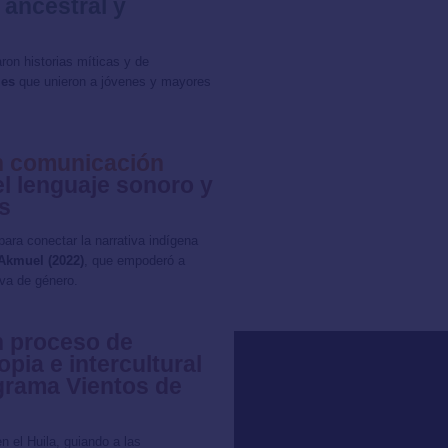
ancestral y
on historias míticas y de
les
que unieron a jóvenes y mayores
en comunicación
l lenguaje sonoro y
s
 para conectar la narrativa indígena
Akmuel (2022)
, que empoderó a
iva de género.
n proceso de
pia e intercultural
ograma Vientos de
n el Huila, guiando a las