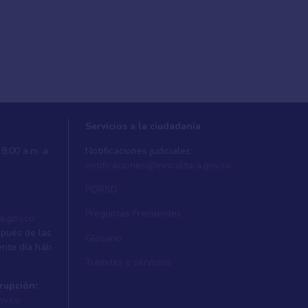
Servicios a la ciudadanía
8:00 a.m. a
Notificaciones judiciales:
notificaciones@mincultura.gov.co
PQRSD
Preguntas Frecuentes
a.gov.co
spués de las
Glosario
ente dí­a háb
Trámites y servicios
rupción:
ov.co