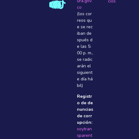
ura.gov.
cios
co
(los cor
reos qu
e se rec
iban de
spués d
e las 5:
00 p. m.,
se radic
arán el
siguient
e dí­a há
bil)
Registr
o de de
nuncias
de corr
upción:
soytran
sparent