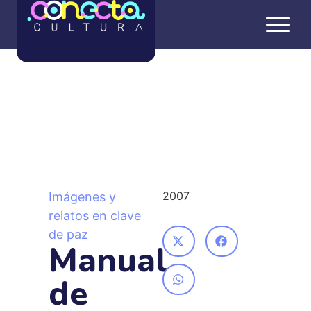
Estás en:
Inicio
»
Proyectos
»
Imágenes y relatos en clave de paz
»
Manual de Televisión Cultural
2007
Imágenes y
relatos en clave
de paz
Manual
de