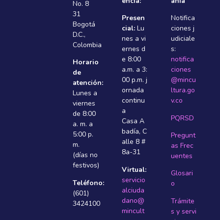
encia:
anía
No. 8
31
Presen
Notifica
Bogotá
cial:
Lu
ciones j
D.C.,
nes a vi
udiciale
Colombia
ernes d
s:
e 8:00
notifica
Horario
a.m. a 3:
ciones
de
00 p.m. j
@mincu
atención:
ornada
ltura.go
Lunes a
continu
v.co
viernes
a
de 8:00
PQRSD
Casa A
a. m. a
badí­a, C
5:00 p.
Pregunt
alle 8 #
m.
as Frec
8a-31
(días no
uentes
festivos)
Virtual:
Glosari
servicio
Teléfono:
o
alciuda
(601)
dano@
Trámite
3424100
mincult
s y servi