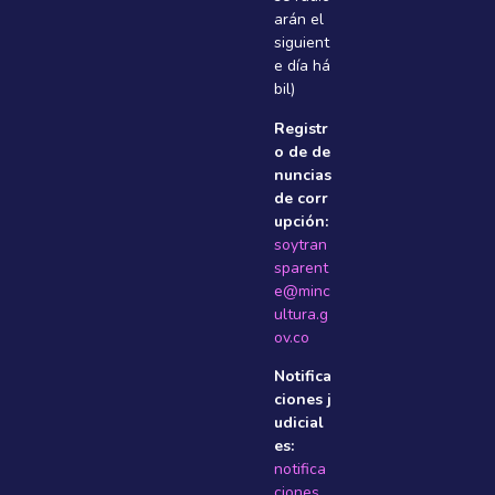
arán el
siguient
e dí­a há
bil)
Registr
o de de
nuncias
de corr
upción:
soytran
sparent
e@minc
ultura.g
ov.co
Notifica
ciones j
udicial
es:
notifica
ciones