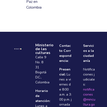
Paz en
Colombia
Ministerio
Contac
Servici
de las
to Corr
os a la
culturas
espond
ciudad
Calle 9
encia:
anía
No. 8
31
Presen
Notifica
Bogotá
cial:
Lu
ciones j
D.C.,
nes a vi
udiciale
Colombia
ernes d
s:
e 8:00
notifica
Horario
a.m. a 3:
ciones
de
00 p.m. j
@mincu
atención:
ornada
ltura.go
Lunes a