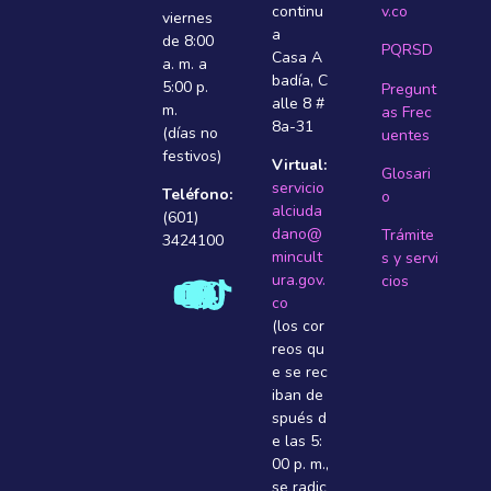
continu
v.co
viernes
a
de 8:00
PQRSD
Casa A
a. m. a
badí­a, C
5:00 p.
Pregunt
alle 8 #
m.
as Frec
8a-31
(días no
uentes
festivos)
Virtual:
Glosari
servicio
Teléfono:
o
alciuda
(601)
dano@
Trámite
3424100
mincult
s y servi
ura.gov.
cios
co
(los cor
reos qu
e se rec
iban de
spués d
e las 5:
00 p. m.,
se radic