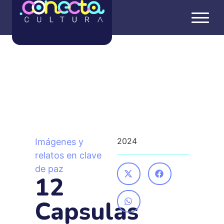
Estás en:
Inicio
»
Proyectos
»
Imágenes y relatos en clave de paz
»
12 Capsulas Audiovisuales Homenaje tv pública
2024
Imágenes y
relatos en clave
de paz
12
Capsulas