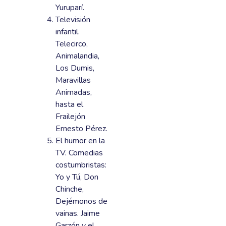
Yuruparí.
Televisión
infantil.
Telecirco,
Animalandia,
Los Dumis,
Maravillas
Animadas,
hasta el
Frailejón
Ernesto Pérez.
El humor en la
TV. Comedias
costumbristas:
Yo y Tú, Don
Chinche,
Dejémonos de
vainas. Jaime
Garzón y el