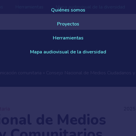
os
Herramientas
Mapa audiovisual de la diversidad
Quiénes somos
Proyectos
Herramientas
Mapa audiovisual de la diversidad
icación comunitaria
»
Consejo Nacional de Medios Ciudadanos y
aria
2025
ional de Medios
y Comunitarios