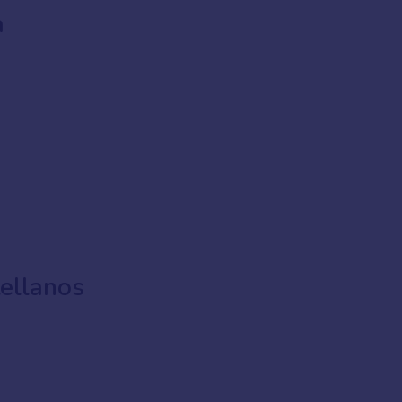
a
ellanos