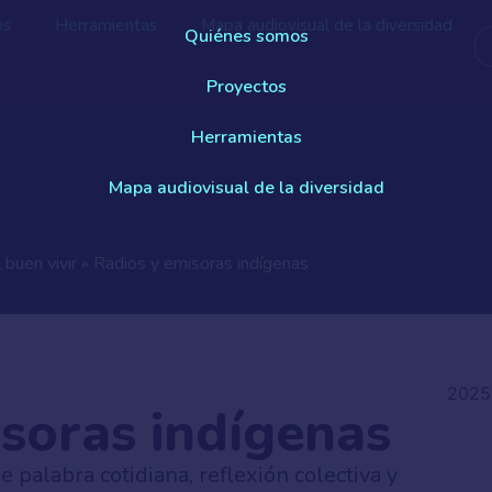
os
Herramientas
Mapa audiovisual de la diversidad
Quiénes somos
Proyectos
Herramientas
Mapa audiovisual de la diversidad
 buen vivir
»
Radios y emisoras indígenas
2025
soras indígenas
 palabra cotidiana, reflexión colectiva y