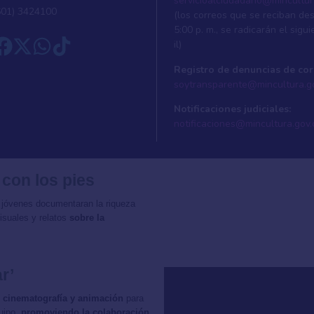
servicioalciudadano@mincultur
601) 3424100
(los correos que se reciban de
5:00 p. m., se radicarán el sigui
il)
Registro de denuncias de cor
soytransparente@mincultura.g
Notificaciones judiciales:
notificaciones@mincultura.gov.
 con los pies
 jóvenes documentaran la riqueza
isuales y relatos
sobre la
r’
ía, cinematografía y animación
para
quipo,
promoviendo la colaboración