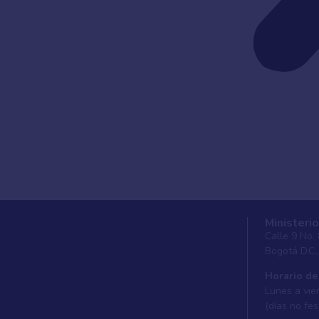
Ministerio
Calle 9 No.
Bogotá D.C.
Horario de
Lunes a vier
(días no fes