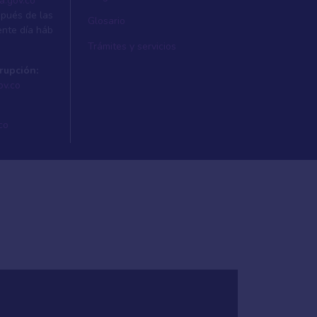
a.gov.co
spués de las
Glosario
ente dí­a háb
Trámites y servicios
rupción:
ov.co
co