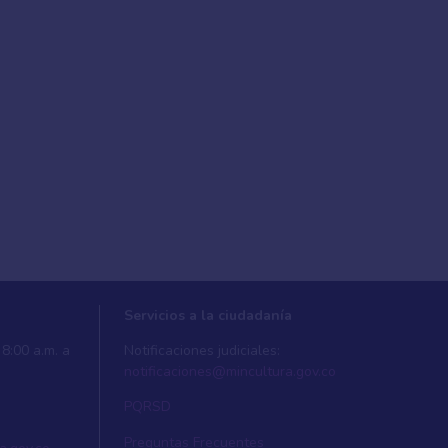
Servicios a la ciudadanía
8:00 a.m. a
Notificaciones judiciales:
notificaciones@mincultura.gov.co
PQRSD
Preguntas Frecuentes