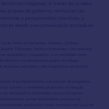
territorios indígenas. A través de la radio,
as propias de gobierno, revitalizan las
emorias y pensamientos colectivos, y
ectores desde una comunicación anclada en
, Cesar, Norte de Santander, Atlántico, Córdoba,
, Caquetá, Putumayo, Nariño y Amazonas— las emisoras
ceras municipales y resguardos, y se consolidan como
del derecho a la comunicación propia. Su trabajo
l, procesos culturales y vida organizativa, en relación
incluido el acompañamiento a la creación de programas
rónicas sonoras y contenidos producidos en lenguas
ios de articulación e intercambio como el Encuentro
omplementaria, se han desarrollado procesos de
 sostenibilidad, producción sonora, memoria oral y uso de