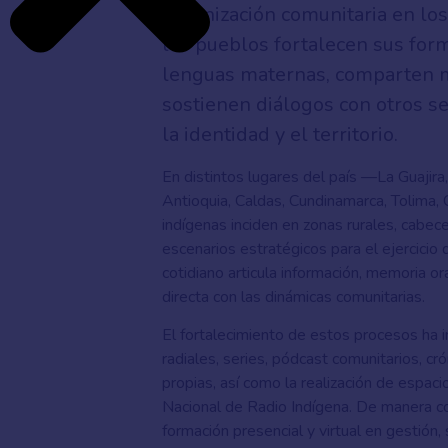
organización comunitaria en los 
los pueblos fortalecen sus form
lenguas maternas, comparten m
sostienen diálogos con otros s
la identidad y el territorio.
En distintos lugares del país —La Guajira
Antioquia, Caldas, Cundinamarca, Tolima
indígenas inciden en zonas rurales, cabe
escenarios estratégicos para el ejercicio 
cotidiano articula información, memoria ora
directa con las dinámicas comunitarias.
El fortalecimiento de estos procesos ha 
radiales, series, pódcast comunitarios, c
propias, así como la realización de espac
Nacional de Radio Indígena. De manera c
formación presencial y virtual en gestión,