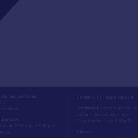
 de las culturas
Contacto Correspondencia:
 8 31
Presencial:
Lunes a viernes de 
, Colombia
3:00 p.m. jornada continua
 atención:
Casa Abadí­a, Calle 8 #8a-31
nes de 8:00 a. m. a 5:00 p. m.
Virtual:
tivos)