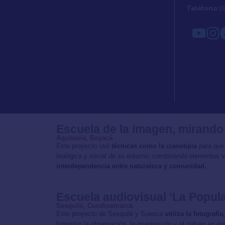
Teléfono:
(
Escuela de la imagen, mirando
Aquitania, Boyacá
Este proyecto usó
técnicas como la cianotipia
para que
biológica y social de su entorno, combinando elementos v
interdependencia entre naturaleza y comunidad.
Escuela audiovisual ‘La Popula
Sesquilé, Cundinamarca
Este proyecto de Sesquilé y Suesca
utiliza la fotograf
fomentar la observación, la imaginación y el trabajo en e