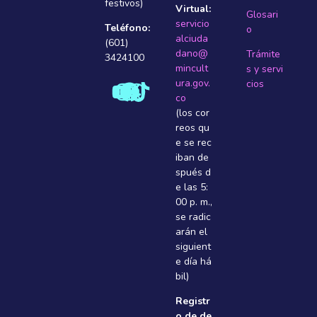
festivos)
Virtual:
Glosari
servicio
Teléfono:
o
alciuda
(601)
dano@
Trámite
3424100
mincult
s y servi
ura.gov.
cios
co
(los cor
reos qu
e se rec
iban de
spués d
e las 5:
00 p. m.,
se radic
arán el
siguient
e dí­a há
bil)
Registr
o de de