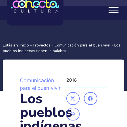
Estás en:
Inicio
»
Proyectos
»
Comunicación para el buen vivir
»
Los
pueblos indígenas tienen la palabra
2018
Comunicación
para el buen vivir
Los
pueblos
indígenas