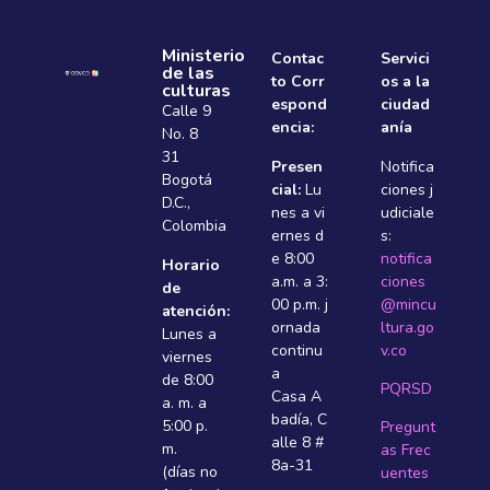
Ministerio
Contac
Servici
de las
to Corr
os a la
culturas
espond
ciudad
Calle 9
encia:
anía
No. 8
31
Presen
Notifica
Bogotá
cial:
Lu
ciones j
D.C.,
nes a vi
udiciale
Colombia
ernes d
s:
e 8:00
notifica
Horario
a.m. a 3:
ciones
de
00 p.m. j
@mincu
atención:
ornada
ltura.go
Lunes a
continu
v.co
viernes
a
de 8:00
PQRSD
Casa A
a. m. a
badí­a, C
5:00 p.
Pregunt
alle 8 #
m.
as Frec
8a-31
(días no
uentes