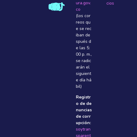
ura.gov.
cios
co
(los cor
reos qu
e se rec
iban de
spués d
e las 5:
00 p. m.,
se radic
arán el
siguient
e dí­a há
bil)
Registr
o de de
nuncias
de corr
upción:
soytran
sparent