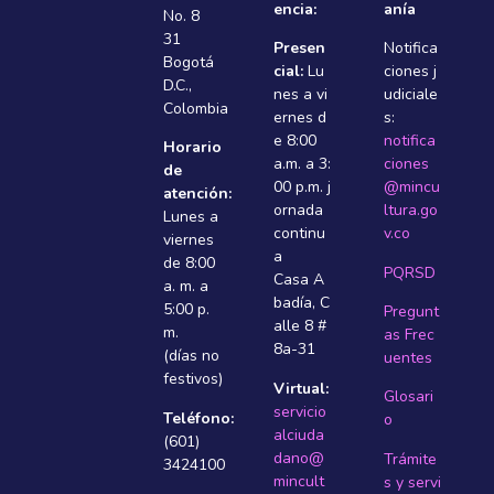
encia:
anía
No. 8
31
Presen
Notifica
Bogotá
cial:
Lu
ciones j
D.C.,
nes a vi
udiciale
Colombia
ernes d
s:
e 8:00
notifica
Horario
a.m. a 3:
ciones
de
00 p.m. j
@mincu
atención:
ornada
ltura.go
Lunes a
continu
v.co
viernes
a
de 8:00
PQRSD
Casa A
a. m. a
badí­a, C
5:00 p.
Pregunt
alle 8 #
m.
as Frec
8a-31
(días no
uentes
festivos)
Virtual:
Glosari
servicio
Teléfono:
o
alciuda
(601)
dano@
Trámite
3424100
mincult
s y servi