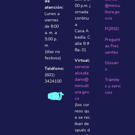
de
00 p.m. j
@mincu
atención:
ornada
ltura.go
Lunes a
continu
v.co
viernes
a
de 8:00
PQRSD
Casa A
a. m. a
badí­a, C
5:00 p.
Pregunt
alle 8 #
m.
as Frec
8a-31
(días no
uentes
festivos)
Virtual:
Glosari
servicio
Teléfono:
o
alciuda
(601)
dano@
Trámite
3424100
mincult
s y servi
ura.gov.
cios
co
(los cor
reos qu
e se rec
iban de
spués d