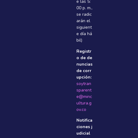
e las 5:
00 p. m.,
se radic
arán el
siguient
e dí­a há
bil)
Registr
o de de
nuncias
de corr
upción:
soytran
sparent
e@minc
ultura.g
ov.co
Notifica
ciones j
udicial