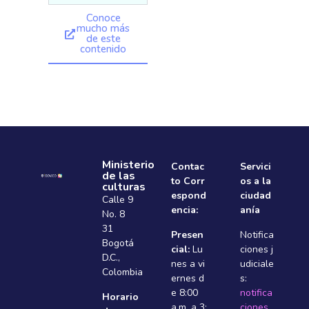
Conoce
mucho más
de este
contenido
Ministerio
Contac
Servici
de las
to Corr
os a la
culturas
espond
ciudad
Calle 9
encia:
anía
No. 8
31
Presen
Notifica
Bogotá
cial:
Lu
ciones j
D.C.,
nes a vi
udiciale
Colombia
ernes d
s:
e 8:00
notifica
Horario
a.m. a 3:
ciones