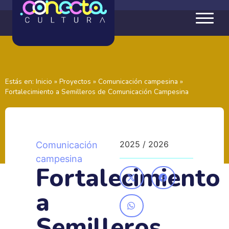
Estás en:
Inicio
»
Proyectos
»
Comunicación campesina
»
Fortalecimiento a Semilleros de Comunicación Campesina
2025 / 2026
Comunicación
campesina
Fortalecimiento
a
Semilleros