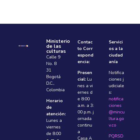
Ministerio
Contac
Servici
de las
to Corr
os a la
culturas
espond
ciudad
Calle 9
encia:
anía
No. 8
31
Presen
Notifica
Bogotá
cial:
Lu
ciones j
D.C.,
nes a vi
udiciale
Colombia
ernes d
s:
e 8:00
notifica
Horario
a.m. a 3:
ciones
de
00 p.m. j
@mincu
atención:
ornada
ltura.go
Lunes a
continu
v.co
viernes
a
de 8:00
PQRSD
Casa A