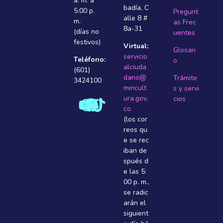
a. m. a
badí­a, C
5:00 p.
Pregunt
alle 8 #
m.
as Frec
8a-31
(días no
uentes
festivos)
Virtual:
Glosari
servicio
Teléfono:
o
alciuda
(601)
dano@
Trámite
3424100
mincult
s y servi
ura.gov.
cios
co
(los cor
reos qu
e se rec
iban de
spués d
e las 5:
00 p. m.,
se radic
arán el
siguient