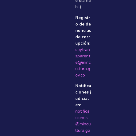
e dí­a há
bil)
Registr
o de de
nuncias
de corr
upción:
soytran
sparent
e@minc
ultura.g
ov.co
Notifica
ciones j
udicial
es:
notifica
ciones
@mincu
ltura.go