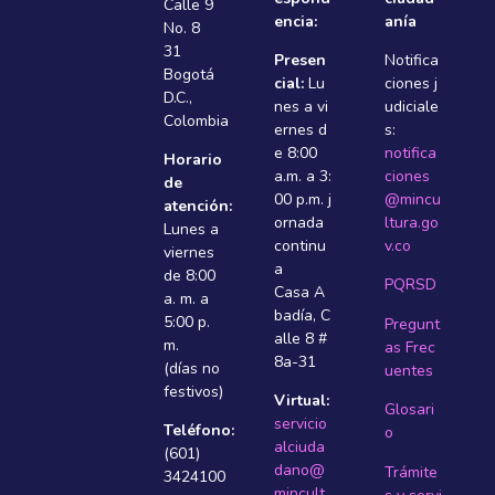
Calle 9
encia:
anía
No. 8
31
Presen
Notifica
Bogotá
cial:
Lu
ciones j
D.C.,
nes a vi
udiciale
Colombia
ernes d
s:
e 8:00
notifica
Horario
a.m. a 3:
ciones
de
00 p.m. j
@mincu
atención:
ornada
ltura.go
Lunes a
continu
v.co
viernes
a
de 8:00
PQRSD
Casa A
a. m. a
badí­a, C
5:00 p.
Pregunt
alle 8 #
m.
as Frec
8a-31
(días no
uentes
festivos)
Virtual:
Glosari
servicio
Teléfono:
o
alciuda
(601)
dano@
Trámite
3424100
mincult