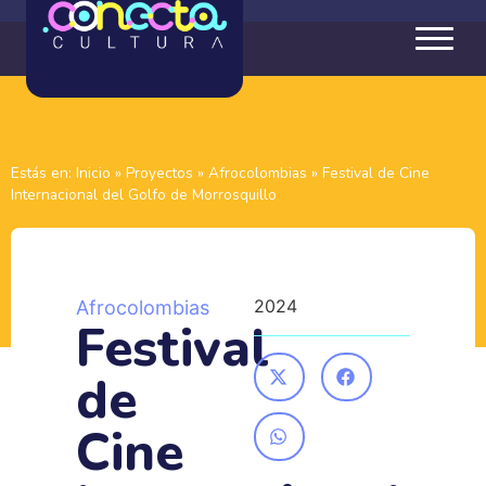
Estás en:
Inicio
»
Proyectos
»
Afrocolombias
»
Festival de Cine
Internacional del Golfo de Morrosquillo
2024
Afrocolombias
Festival
de
Cine