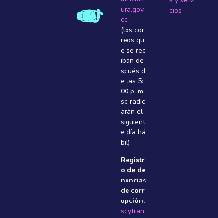
s y servi
ura.gov.
cios
co
(los cor
reos qu
e se rec
iban de
spués d
e las 5:
00 p. m.,
se radic
arán el
siguient
e dí­a há
bil)
Registr
o de de
nuncias
de corr
upción:
soytran