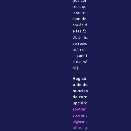
(los cor
reos qu
e se rec
iban de
spués d
e las 5:
00 p. m.,
se radic
arán el
siguient
e dí­a há
bil)
Registr
o de de
nuncias
de corr
upción:
soytran
sparent
e@minc
ultura.g