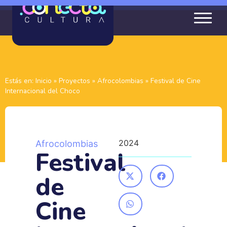
Estás en:
Inicio
»
Proyectos
»
Afrocolombias
»
Festival de Cine
Internacional del Choco
2024
Afrocolombias
Festival
de
Cine