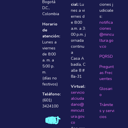
Bogotá
cial:
Lu
ciones j
D.C.,
nes a vi
udiciale
Colombia
ernes d
s:
e 8:00
notifica
Horario
a.m. a 3:
ciones
de
00 p.m. j
@mincu
atención:
ornada
ltura.go
Lunes a
continu
v.co
viernes
a
de 8:00
PQRSD
Casa A
a. m. a
badí­a, C
5:00 p.
Pregunt
alle 8 #
m.
as Frec
8a-31
(días no
uentes
festivos)
Virtual:
Glosari
servicio
Teléfono:
o
alciuda
(601)
dano@
Trámite
3424100
mincult
s y servi
ura.gov.
cios
co