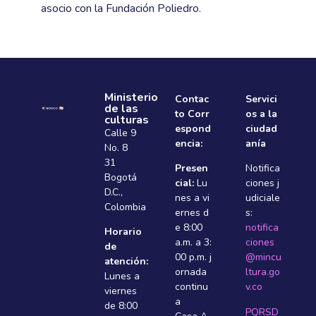
asocio con la Fundación Poliedro.
Ministerio
Contac
Servici
de las
to Corr
os a la
culturas
espond
ciudad
Calle 9
encia:
anía
No. 8
31
Presen
Notifica
Bogotá
cial:
Lu
ciones j
D.C.,
nes a vi
udiciale
Colombia
ernes d
s:
e 8:00
notifica
Horario
a.m. a 3:
ciones
de
00 p.m. j
@mincu
atención:
ornada
ltura.go
Lunes a
continu
v.co
viernes
a
de 8:00
PQRSD