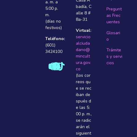
Casa A
a. m. a
badí­a, C
5:00 p.
Pregunt
alle 8 #
m.
as Frec
8a-31
(días no
uentes
festivos)
Virtual:
Glosari
servicio
Teléfono:
o
alciuda
(601)
dano@
Trámite
3424100
mincult
s y servi
ura.gov.
cios
co
(los cor
reos qu
e se rec
iban de
spués d
e las 5:
00 p. m.,
se radic
arán el
siguient