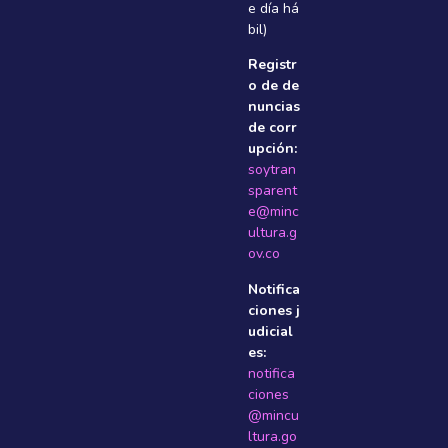
e dí­a há
bil)
Registr
o de de
nuncias
de corr
upción:
soytran
sparent
e@minc
ultura.g
ov.co
Notifica
ciones j
udicial
es:
notifica
ciones
@mincu
ltura.go