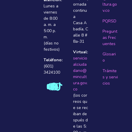
ornada
ltura.go
Lunes a
continu
v.co
viernes
a
de 8:00
PQRSD
Casa A
a. m. a
badí­a, C
5:00 p.
Pregunt
alle 8 #
m.
as Frec
8a-31
(días no
uentes
festivos)
Virtual:
Glosari
servicio
Teléfono:
o
alciuda
(601)
dano@
Trámite
3424100
mincult
s y servi
ura.gov.
cios
co
(los cor
reos qu
e se rec
iban de
spués d
e las 5: