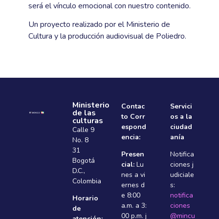
será el vínculo emocional con nuestro contenido.
Un proyecto realizado por el Ministerio de
Cultura y la producción audiovisual de Poliedro.
Ministerio
Contac
Servici
de las
to Corr
os a la
culturas
espond
ciudad
Calle 9
encia:
anía
No. 8
31
Presen
Notifica
Bogotá
cial:
Lu
ciones j
D.C.,
nes a vi
udiciale
Colombia
ernes d
s:
e 8:00
notifica
Horario
a.m. a 3:
ciones
de
00 p.m. j
@mincu
atención: