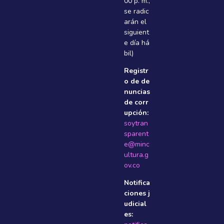
00 p. m.,
se radic
arán el
siguient
e dí­a há
bil)
Registr
o de de
nuncias
de corr
upción:
soytran
sparent
e@minc
ultura.g
ov.co
Notifica
ciones j
udicial
es: