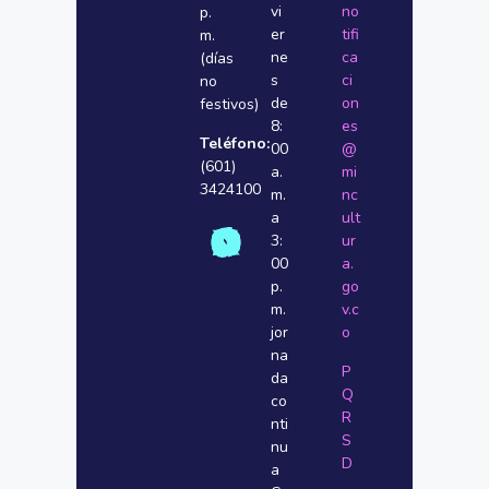
vi
no
p.
er
tifi
m.
ne
ca
(días
s
ci
no
de
on
festivos)
8:
es
Teléfono:
00
@
(601)
a.
mi
3424100
m.
nc
a
ult
3:
ur
00
a.
p.
go
m.
v.c
jor
o
na
P
da
Q
co
R
nti
S
nu
D
a