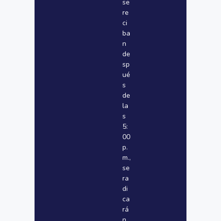
se
re
ci
ba
n
de
sp
ué
s
de
la
s
5:
00
p.
m.,
se
ra
di
ca
rá
n