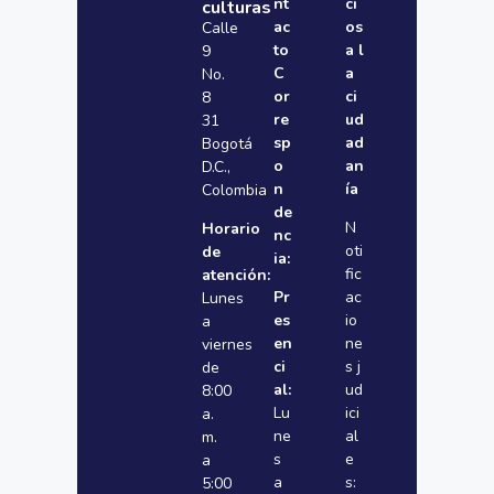
nt
ci
culturas
ac
os
Calle
to
a l
9
C
a
No.
or
ci
8
re
ud
31
sp
ad
Bogotá
o
an
D.C.,
n
ía
Colombia
de
N
Horario
nc
oti
de
ia:
fic
atención:
Pr
ac
Lunes
es
io
a
en
ne
viernes
ci
s j
de
al:
ud
8:00
Lu
ici
a.
ne
al
m.
s
e
a
a
s:
5:00