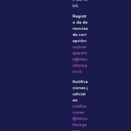
bil)
Registr
o de de
nuncias
de corr
upción:
soytran
sparent
e@minc
ultura.g
ov.co
Notifica
ciones j
udicial
es:
notifica
ciones
@mincu
ltura.go
v.co