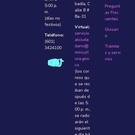
badí­a, C
5:00 p.
Pregunt
alle 8 #
m.
as Frec
8a-31
(días no
uentes
festivos)
Virtual:
Glosari
servicio
Teléfono:
o
alciuda
(601)
dano@
Trámite
3424100
mincult
s y servi
ura.gov.
cios
co
(los cor
reos qu
e se rec
iban de
spués d
e las 5:
00 p. m.,
se radic
arán el
siguient
e dí­a há