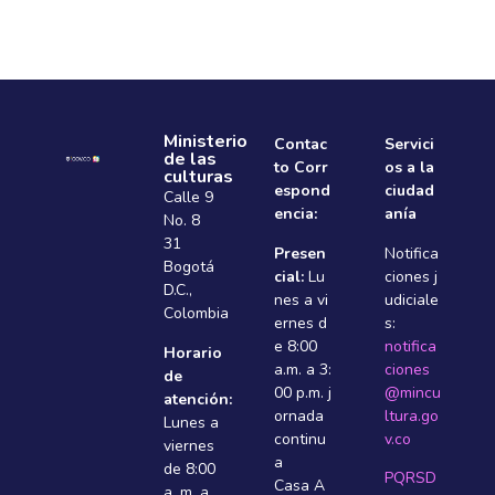
Ministerio
Contac
Servici
de las
to Corr
os a la
culturas
espond
ciudad
Calle 9
encia:
anía
No. 8
31
Presen
Notifica
Bogotá
cial:
Lu
ciones j
D.C.,
nes a vi
udiciale
Colombia
ernes d
s:
e 8:00
notifica
Horario
a.m. a 3:
ciones
de
00 p.m. j
@mincu
atención:
ornada
ltura.go
Lunes a
continu
v.co
viernes
a
de 8:00
PQRSD
Casa A
a. m. a