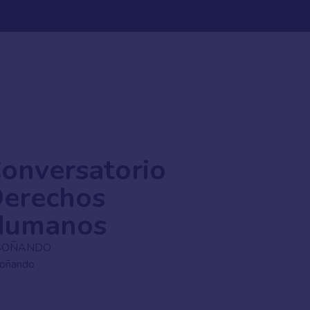
onversatorio
erechos
Humanos
SOÑANDO
soñando