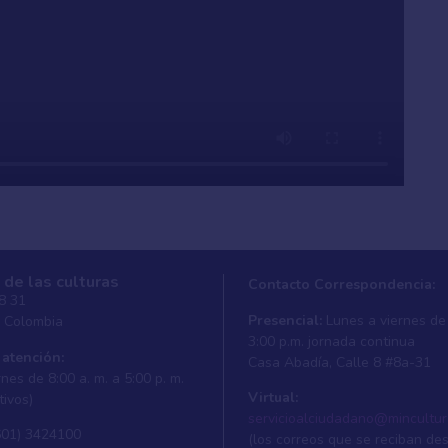
 de las culturas
Contacto Correspondencia:
 8 31
Presencial:
Lunes a viernes de 
, Colombia
3:00 p.m. jornada continua
 atención:
Casa Abadí­a, Calle 8 #8a-31
nes de 8:00 a. m. a 5:00 p. m.
Virtual:
tivos)
servicioalciudadano@mincultur
601) 3424100
(los correos que se reciban de