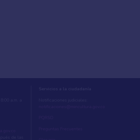
Servicios a la ciudadanía
8:00 a.m. a
Notificaciones judiciales:
notificaciones@mincultura.gov.co
PQRSD
Preguntas Frecuentes
a.gov.co
spués de las
Glosario