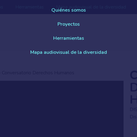
os
Herramientas
Mapa audiovisual de la diversidad
Quiénes somos
Proyectos
Herramientas
Mapa audiovisual de la diversidad
C
»
Conversatorio Derechos Humanos
D
DI
Di