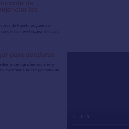
ducción de
idenciar los
cadores de Puente Sogamoso
,
ión del río
y revitalizaron el orgullo
ugar para quedarse
diante cartografías sociales y
ia y
mostrando al campo como un