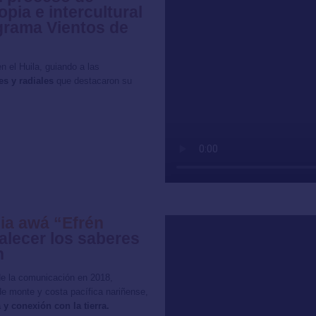
pia e intercultural
ograma Vientos de
n el Huila, guiando a las
s y radiales
que destacaron su
ia awá “Efrén
alecer los saberes
n
 de la comunicación en 2018,
de monte y costa pacífica nariñense,
 y conexión con la tierra.