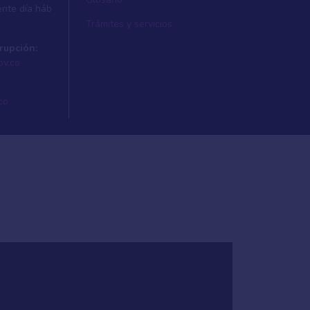
ente dí­a háb
Trámites y servicios
rupción:
ov.co
co