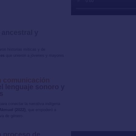
ancestral y
on historias míticas y de
les
que unieron a jóvenes y mayores
en comunicación
l lenguaje sonoro y
s
 para conectar la narrativa indígena
Akmuel (2022)
, que empoderó a
iva de género.
n proceso de