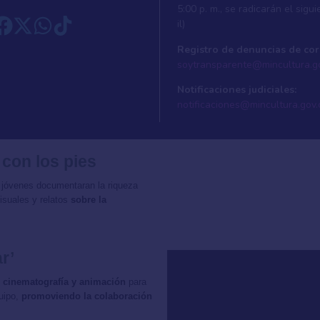
5:00 p. m., se radicarán el sigui
il)
Registro de denuncias de cor
soytransparente@mincultura.g
Notificaciones judiciales:
notificaciones@mincultura.gov.
 con los pies
 jóvenes documentaran la riqueza
isuales y relatos
sobre la
r’
ía, cinematografía y animación
para
quipo,
promoviendo la colaboración