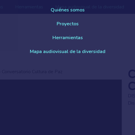
os
Herramientas
Mapa audiovisual de la diversidad
Quiénes somos
Proyectos
Herramientas
Mapa audiovisual de la diversidad
C
»
Conversatorio Cultura de Paz
C
DI
Di