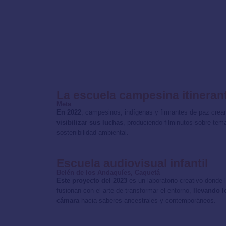
La escuela campesina itineran
Meta
En 2022
, campesinos, indígenas y firmantes de paz crea
visibilizar sus luchas
, produciendo filminutos sobre tem
sostenibilidad ambiental.
Escuela audiovisual infantil
Belén de los Andaquíes, Caquetá
Este proyecto del 2023
es un laboratorio creativo donde 
fusionan con el arte de transformar el entorno,
llevando l
cámara
hacia saberes ancestrales y contemporáneos.