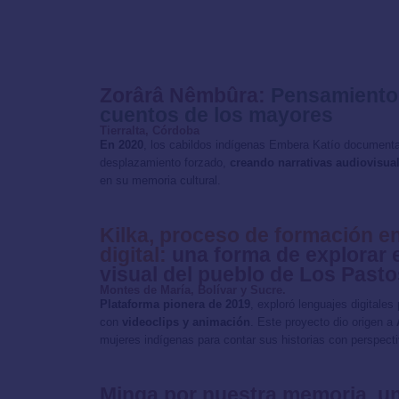
Zorârâ Nêmbûra:
Pensamiento 
cuentos de los mayores
Tierralta, Córdoba
En 2020
, los cabildos indígenas Embera Katío documentar
desplazamiento forzado,
creando narrativas audiovisua
en su memoria cultural.
Kilka, proceso de formación 
digital:
una forma de explorar e
visual del pueblo de Los Pasto
Montes de María, Bolívar y Sucre.
Plataforma pionera de 2019
, exploró lenguajes digitales
con
videoclips y animación
. Este proyecto dio origen a
mujeres indígenas para contar sus historias con perspect
Minga por nuestra memoria, u