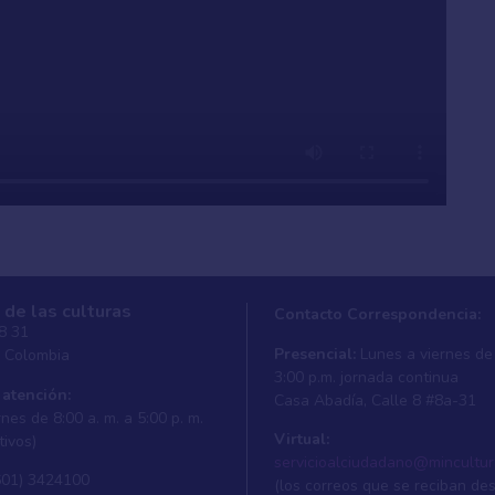
 de las culturas
Contacto Correspondencia:
 8 31
Presencial:
Lunes a viernes de 
, Colombia
3:00 p.m. jornada continua
 atención:
Casa Abadí­a, Calle 8 #8a-31
nes de 8:00 a. m. a 5:00 p. m.
Virtual:
tivos)
servicioalciudadano@mincultur
601) 3424100
(los correos que se reciban de