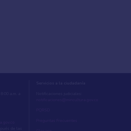
Servicios a la ciudadanía
8:00 a.m. a
Notificaciones judiciales:
notificaciones@mincultura.gov.co
PQRSD
Preguntas Frecuentes
a.gov.co
spués de las
Glosario