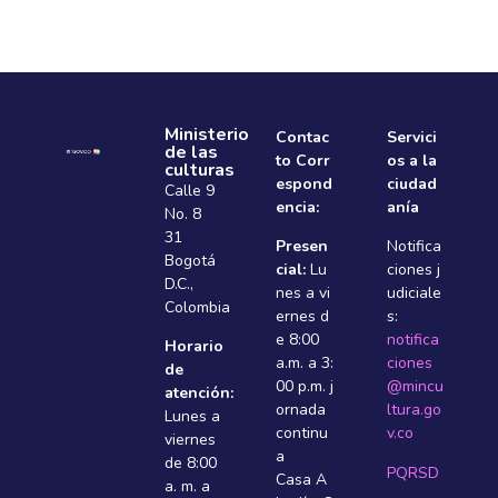
Ministerio
Contac
Servici
de las
to Corr
os a la
culturas
espond
ciudad
Calle 9
encia:
anía
No. 8
31
Presen
Notifica
Bogotá
cial:
Lu
ciones j
D.C.,
nes a vi
udiciale
Colombia
ernes d
s:
e 8:00
notifica
Horario
a.m. a 3:
ciones
de
00 p.m. j
@mincu
atención:
ornada
ltura.go
Lunes a
continu
v.co
viernes
a
de 8:00
PQRSD
Casa A
a. m. a