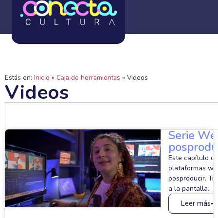
Estás en:
Inicio
»
Caja de herramientas
»
Videos
Videos
Serie Web
posprodu
Este capítulo d
plataformas web
posproducir. Tr
a la pantalla.
Leer más