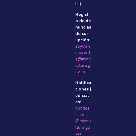
bil)
Registr
o de de
nuncias
de corr
upción:
soytran
sparent
e@minc
ultura.g
ov.co
Notifica
ciones j
udicial
es:
notifica
ciones
@mincu
ltura.go
v.co