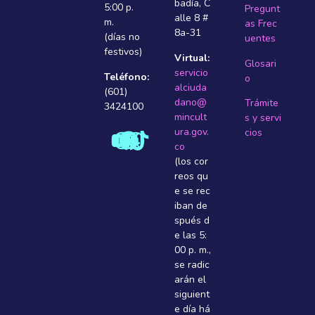
badí­a, C
5:00 p.
Pregunt
alle 8 #
m.
as Frec
8a-31
(días no
uentes
festivos)
Virtual:
Glosari
servicio
Teléfono:
o
alciuda
(601)
dano@
Trámite
3424100
mincult
s y servi
ura.gov.
cios
co
(los cor
reos qu
e se rec
iban de
spués d
e las 5:
00 p. m.,
se radic
arán el
siguient
e dí­a há