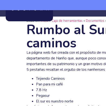
Quiéne
Estás en:
Inicio
»
Caja de herramientas
»
Documentos
Rumbo al Sur
caminos
La página web fue creada con el propósito de mos
departamento de Nariño que, aunque poco conoc
importantes de su patrimonio y un gran motivo de
5 pestañas resaltan el orgullo de los nariñenses p
Tejiendo Caminos
Pan para mi café
7.8 Hz
Pegasur
El sur es nuestro norte