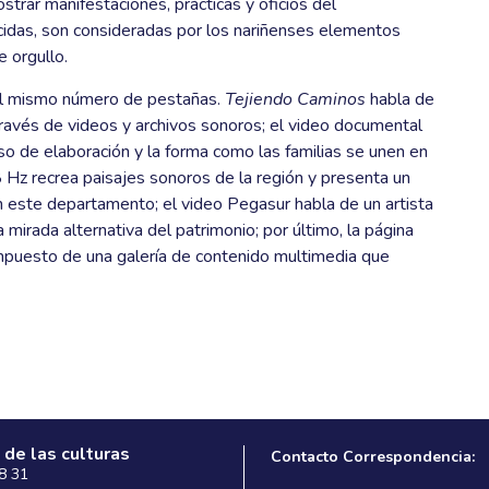
trar manifestaciones, prácticas y oficios del
idas, son consideradas por los nariñenses elementos
e orgullo.
 el mismo número de pestañas.
Tejiendo Caminos
habla de
 través de videos y archivos sonoros; el video documental
so de elaboración y la forma como las familias se unen en
8 Hz recrea paisajes sonoros de la región y presenta un
n este departamento; el video Pegasur habla de un artista
 mirada alternativa del patrimonio; por último, la página
mpuesto de una galería de contenido multimedia que
 de las culturas
Contacto Correspondencia:
 8 31