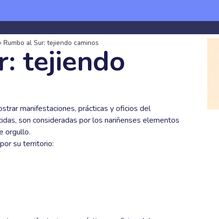
s somos
Proyectos
Herramientas
Mapa audiovisual de la di
»
Rumbo al Sur: tejiendo caminos
: tejiendo
trar manifestaciones, prácticas y oficios del
idas, son consideradas por los nariñenses elementos
 orgullo.
or su territorio: