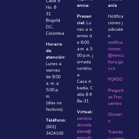
Calle 9
encia:
anía
No. 8
31
Presen
Notifica
Bogotá
cial:
Lu
ciones j
D.C.,
nes a vi
udiciale
Colombia
ernes d
s:
e 8:00
notifica
Horario
a.m. a 3:
ciones
de
00 p.m. j
@mincu
atención:
ornada
ltura.go
Lunes a
continu
v.co
viernes
a
de 8:00
PQRSD
Casa A
a. m. a
badí­a, C
5:00 p.
Pregunt
alle 8 #
m.
as Frec
8a-31
(días no
uentes
festivos)
Virtual:
Glosari
servicio
Teléfono:
o
alciuda
(601)
dano@
Trámite
3424100
mincult
s y servi