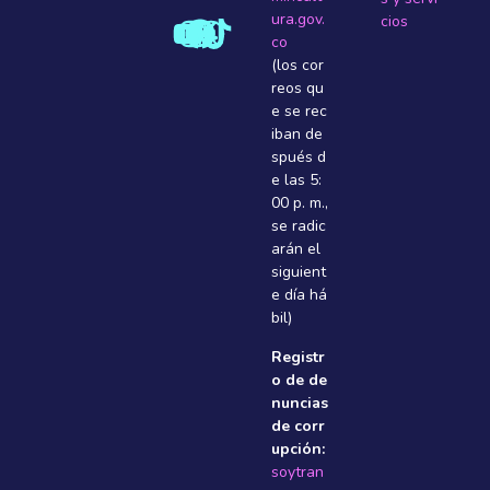
ura.gov.
cios
co
(los cor
reos qu
e se rec
iban de
spués d
e las 5:
00 p. m.,
se radic
arán el
siguient
e dí­a há
bil)
Registr
o de de
nuncias
de corr
upción:
soytran