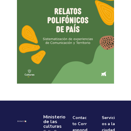
Ministerio
Contac
Servici
de las
to Corr
os a la
culturas
espond
ciudad