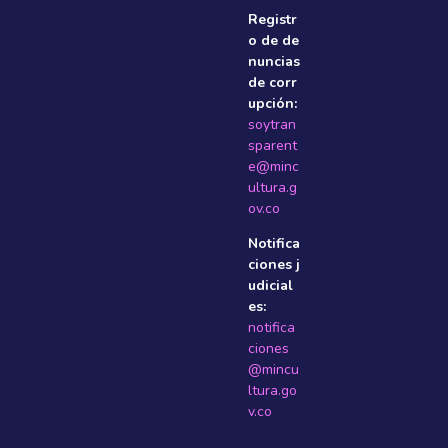
Registr
o de de
nuncias
de corr
upción:
soytran
sparent
e@minc
ultura.g
ov.co
Notifica
ciones j
udicial
es:
notifica
ciones
@mincu
ltura.go
v.co