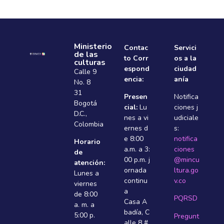
Ministerio
Contac
Servici
de las
to Corr
os a la
culturas
espond
ciudad
Calle 9
encia:
anía
No. 8
31
Presen
Notifica
Bogotá
cial:
Lu
ciones j
D.C.,
nes a vi
udiciale
Colombia
ernes d
s:
e 8:00
notifica
Horario
a.m. a 3:
ciones
de
00 p.m. j
@mincu
atención:
ornada
ltura.go
Lunes a
continu
v.co
viernes
a
de 8:00
PQRSD
Casa A
a. m. a
badí­a, C
5:00 p.
Pregunt
alle 8 #