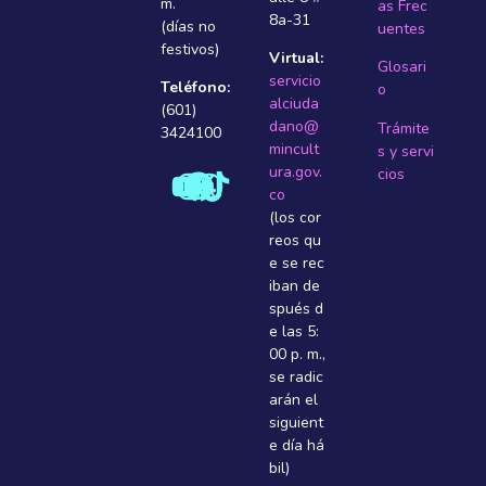
m.
as Frec
8a-31
(días no
uentes
festivos)
Virtual:
Glosari
servicio
Teléfono:
o
alciuda
(601)
dano@
Trámite
3424100
mincult
s y servi
ura.gov.
cios
co
(los cor
reos qu
e se rec
iban de
spués d
e las 5:
00 p. m.,
se radic
arán el
siguient
e dí­a há
bil)