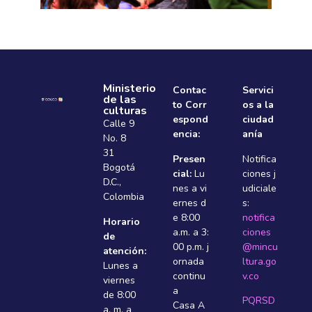
Ministerio
Contac
Servici
de las
to Corr
os a la
culturas
espond
ciudad
Calle 9
encia:
anía
No. 8
31
Presen
Notifica
Bogotá
cial:
Lu
ciones j
D.C.,
nes a vi
udiciale
Colombia
ernes d
s:
e 8:00
notifica
Horario
a.m. a 3:
ciones
de
00 p.m. j
@mincu
atención:
ornada
ltura.go
Lunes a
continu
v.co
viernes
a
de 8:00
PQRSD
Casa A
a. m. a