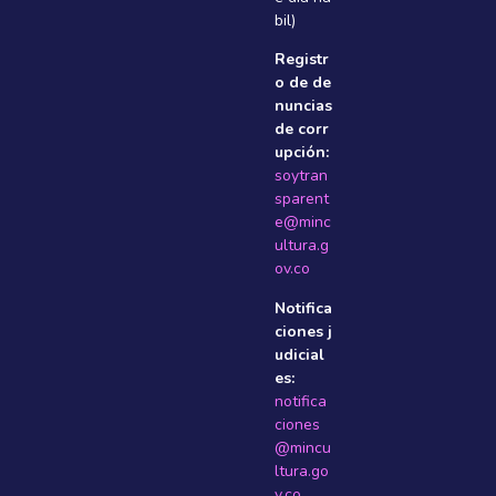
bil)
Registr
o de de
nuncias
de corr
upción:
soytran
sparent
e@minc
ultura.g
ov.co
Notifica
ciones j
udicial
es:
notifica
ciones
@mincu
ltura.go
v.co