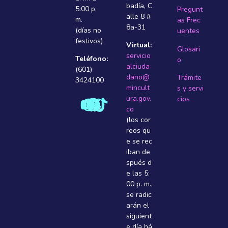
badí­a, C
5:00 p.
Pregunt
alle 8 #
m.
as Frec
8a-31
(días no
uentes
festivos)
Virtual:
Glosari
servicio
Teléfono:
o
alciuda
(601)
dano@
Trámite
3424100
mincult
s y servi
ura.gov.
cios
co
(los cor
reos qu
e se rec
iban de
spués d
e las 5:
00 p. m.,
se radic
arán el
siguient
e dí­a há