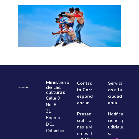
Ministerio
Contac
Servici
de las
to Corr
os a la
culturas
espond
ciudad
Calle 9
encia:
anía
No. 8
31
Presen
Notifica
Bogotá
cial:
Lu
ciones j
D.C.,
nes a vi
udiciale
Colombia
ernes d
s: