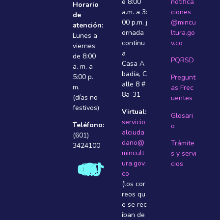
e 8:00
notifica
Horario
a.m. a 3:
ciones
de
00 p.m. j
@mincu
atención:
ornada
ltura.go
Lunes a
continu
v.co
viernes
a
de 8:00
PQRSD
Casa A
a. m. a
badí­a, C
5:00 p.
Pregunt
alle 8 #
m.
as Frec
8a-31
(días no
uentes
festivos)
Virtual:
Glosari
servicio
Teléfono:
o
alciuda
(601)
dano@
Trámite
3424100
mincult
s y servi
ura.gov.
cios
co
(los cor
reos qu
e se rec
iban de