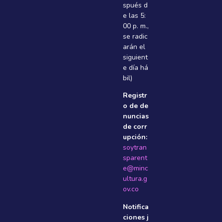
spués d
e las 5:
00 p. m.,
se radic
arán el
siguient
e dí­a há
bil)
Registr
o de de
nuncias
de corr
upción:
soytran
sparent
e@minc
ultura.g
ov.co
Notifica
ciones j