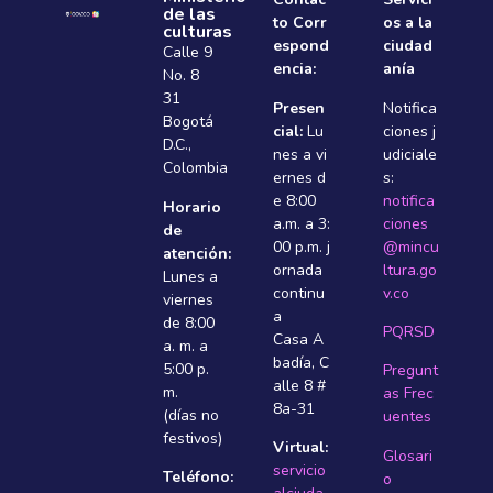
de las
to Corr
os a la
culturas
espond
ciudad
Calle 9
encia:
anía
No. 8
31
Presen
Notifica
Bogotá
cial:
Lu
ciones j
D.C.,
nes a vi
udiciale
Colombia
ernes d
s:
e 8:00
notifica
Horario
a.m. a 3:
ciones
de
00 p.m. j
@mincu
atención:
ornada
ltura.go
Lunes a
continu
v.co
viernes
a
de 8:00
PQRSD
Casa A
a. m. a
badí­a, C
5:00 p.
Pregunt
alle 8 #
m.
as Frec
8a-31
(días no
uentes
festivos)
Virtual:
Glosari
servicio
Teléfono:
o