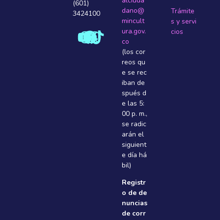
alciuda
(601)
dano@
Trámite
3424100
mincult
s y servi
ura.gov.
cios
co
(los cor
reos qu
e se rec
iban de
spués d
e las 5:
00 p. m.,
se radic
arán el
siguient
e dí­a há
bil)
Registr
o de de
nuncias
de corr