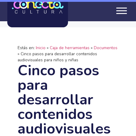
Estás en:
Inicio
»
Caja de herramientas
»
Documentos
»
Cinco pasos para desarrollar contenidos
audiovisuales para niños y niñas
Cinco pasos
para
desarrollar
contenidos
audiovisuales