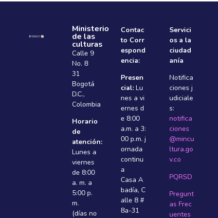
Ministerio
Contac
Servici
de las
to Corr
os a la
culturas
espond
ciudad
Calle 9
encia:
anía
No. 8
31
Presen
Notifica
Bogotá
cial:
Lu
ciones j
D.C.,
nes a vi
udiciale
Colombia
ernes d
s:
e 8:00
notifica
Horario
a.m. a 3:
ciones
de
00 p.m. j
@mincu
atención:
ornada
ltura.go
Lunes a
continu
v.co
viernes
a
de 8:00
PQRSD
Casa A
a. m. a
badí­a, C
5:00 p.
Pregunt
alle 8 #
m.
as Frec
8a-31
(días no
uentes