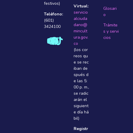
festivos)
Virtual:
Glosari
servicio
Teléfono:
o
alciuda
(601)
dano@
Trámite
3424100
mincult
s y servi
ura.gov.
cios
co
(los cor
reos qu
e se rec
iban de
spués d
e las 5:
00 p. m.,
se radic
arán el
siguient
e dí­a há
bil)
Registr