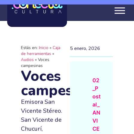
Estás en:
Inicio
»
Caja
5 enero, 2026
de herramientas
»
Audios
»
Voces
campesinas
Voces
02
campesinas
_P
ost
Emisora San
al_
Vicente Stéreo.
AN
San Vicente de
VI
Chucurí,
CE