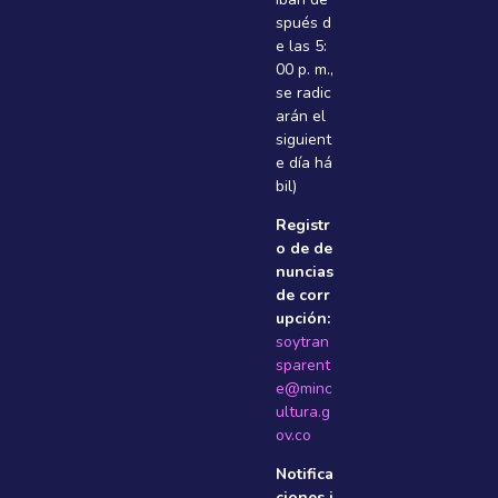
spués d
e las 5:
00 p. m.,
se radic
arán el
siguient
e dí­a há
bil)
Registr
o de de
nuncias
de corr
upción:
soytran
sparent
e@minc
ultura.g
ov.co
Notifica
ciones j