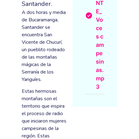
Santander.
NT
E_
A dos horas y media
de Bucaramanga,
Vo
Santander se
ce
encuentra San
s c
Vicente de Chucurí,
am
un pueblito rodeado
pe
de las montañas
sin
mágicas de la
as.
Serranía de los
mp
Yariguíes.
3
Estas hermosas
montañas son el
territorio que inspira
el proceso de radio
que iniciaron mujeres
campesinas de la
región. Estas