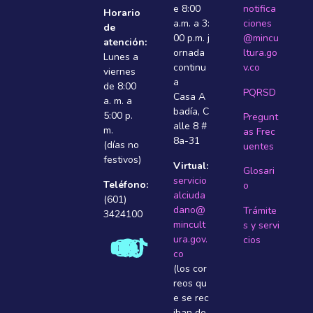
e 8:00
notifica
Horario
a.m. a 3:
ciones
de
00 p.m. j
@mincu
atención:
ornada
ltura.go
Lunes a
continu
v.co
viernes
a
de 8:00
PQRSD
Casa A
a. m. a
badí­a, C
5:00 p.
Pregunt
alle 8 #
m.
as Frec
8a-31
(días no
uentes
festivos)
Virtual:
Glosari
servicio
Teléfono:
o
alciuda
(601)
dano@
Trámite
3424100
mincult
s y servi
ura.gov.
cios
co
(los cor
reos qu
e se rec
iban de