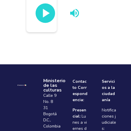
Ministerio
Contac
Servici
de las
to Corr
os a la
culturas
espond
ciudad
Calle 9
encia:
anía
No. 8
31
Presen
Notifica
Bogotá
cial:
Lu
ciones j
D.C.,
nes a vi
udiciale
Colombia
ernes d
s: