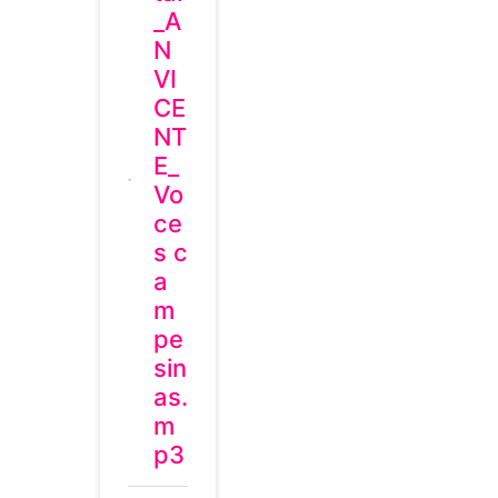
_A
N
VI
CE
NT
E_
Vo
ce
s c
a
m
pe
sin
as.
m
p3