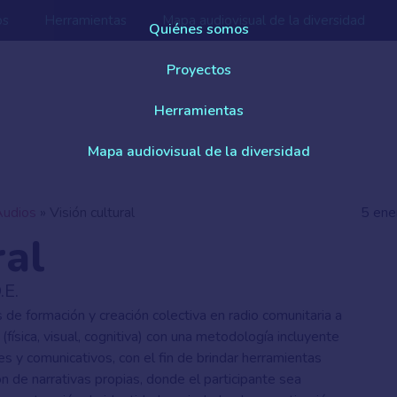
os
Herramientas
Mapa audiovisual de la diversidad
Quiénes somos
Proyectos
Herramientas
Mapa audiovisual de la diversidad
Audios
»
Visión cultural
5 ene
ral
.E.
 de formación y creación colectiva en radio comunitaria a
física, visual, cognitiva) con una metodología incluyente
s y comunicativos, con el fin de brindar herramientas
n de narrativas propias, donde el participante sea