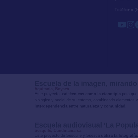
Teléfono:
(
Escuela de la imagen, mirando
Aquitania, Boyacá
Este proyecto usó
técnicas como la cianotipia
para que
biológica y social de su entorno, combinando elementos v
interdependencia entre naturaleza y comunidad.
Escuela audiovisual ‘La Popula
Sesquilé, Cundinamarca
Este proyecto de Sesquilé y Suesca
utiliza la fotograf