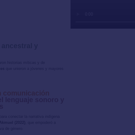
ancestral y
on historias míticas y de
les
que unieron a jóvenes y mayores
en comunicación
l lenguaje sonoro y
s
 para conectar la narrativa indígena
Akmuel (2022)
, que empoderó a
iva de género.