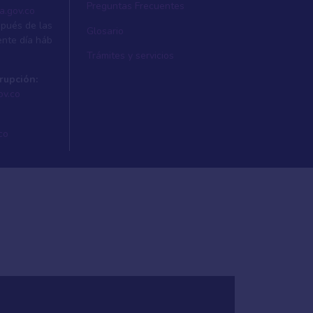
Preguntas Frecuentes
a.gov.co
spués de las
Glosario
ente dí­a háb
Trámites y servicios
rupción:
ov.co
co