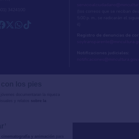
servicioalciudadano@mincultur
601) 3424100
(los correos que se reciban de
5:00 p. m., se radicarán el sigui
il)
Registro de denuncias de cor
soytransparente@mincultura.g
Notificaciones judiciales:
notificaciones@mincultura.gov.
 con los pies
 jóvenes documentaran la riqueza
isuales y relatos
sobre la
r’
ía, cinematografía y animación
para