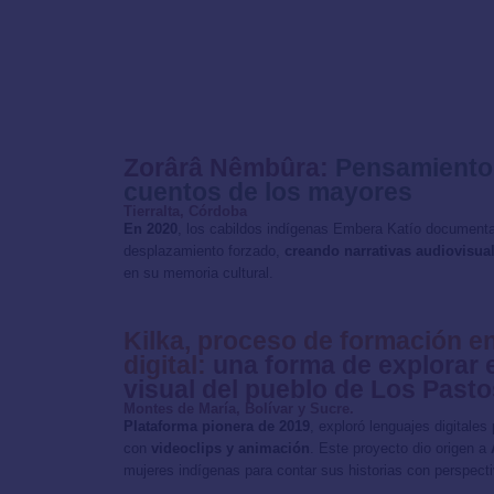
Zorârâ Nêmbûra:
Pensamiento 
cuentos de los mayores
Tierralta, Córdoba
En 2020
, los cabildos indígenas Embera Katío documentar
desplazamiento forzado,
creando narrativas audiovisua
en su memoria cultural.
Kilka, proceso de formación 
digital:
una forma de explorar e
visual del pueblo de Los Pasto
Montes de María, Bolívar y Sucre.
Plataforma pionera de 2019
, exploró lenguajes digitales
con
videoclips y animación
. Este proyecto dio origen a
mujeres indígenas para contar sus historias con perspect