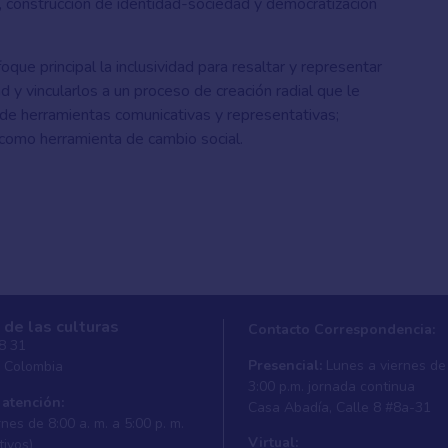
a, construcción de identidad-sociedad y democratización
oque principal la inclusividad para resaltar y representar
d y vincularlos a un proceso de creación radial que le
n de herramientas comunicativas y representativas;
 como herramienta de cambio social.
 de las culturas
Contacto Correspondencia:
 8 31
Presencial:
Lunes a viernes de 
, Colombia
3:00 p.m. jornada continua
 atención:
Casa Abadí­a, Calle 8 #8a-31
nes de 8:00 a. m. a 5:00 p. m.
Virtual:
tivos)