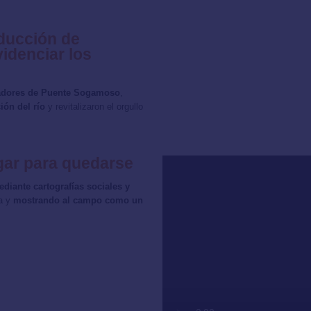
ducción de
idenciar los
cadores de Puente Sogamoso
,
ión del río
y revitalizaron el orgullo
ugar para quedarse
diante cartografías sociales y
ia y
mostrando al campo como un