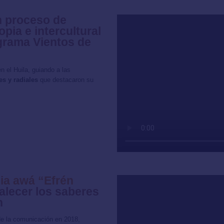
n proceso de
pia e intercultural
ograma Vientos de
n el Huila, guiando a las
s y radiales
que destacaron su
ia awá “Efrén
alecer los saberes
n
 de la comunicación en 2018,