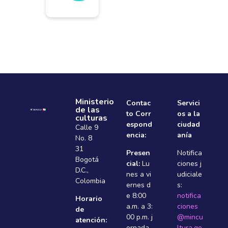
Ministerio
Contac
Servici
de las
to Corr
os a la
culturas
espond
ciudad
Calle 9
encia:
anía
No. 8
31
Presen
Notifica
Bogotá
cial:
Lu
ciones j
D.C.,
nes a vi
udiciale
Colombia
ernes d
s:
e 8:00
notifica
Horario
a.m. a 3:
ciones
de
00 p.m. j
@mincu
atención:
ornada
ltura.go