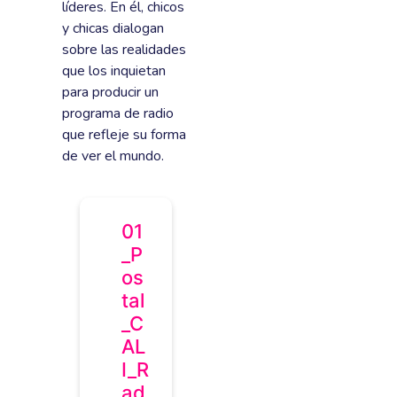
líderes. En él, chicos
y chicas dialogan
sobre las realidades
que los inquietan
para producir un
programa de radio
que refleje su forma
de ver el mundo.
01
_P
os
tal
_C
AL
I_R
ad