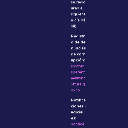
se radic
arán el
siguient
e dí­a há
bil)
Registr
o de de
nuncias
de corr
upción:
soytran
sparent
e@minc
ultura.g
ov.co
Notifica
ciones j
udicial
es:
notifica