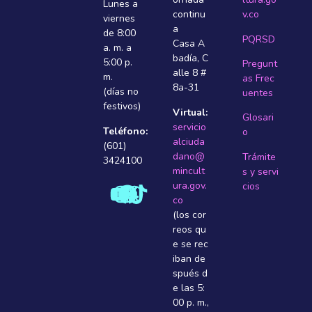
Lunes a
continu
v.co
viernes
a
de 8:00
PQRSD
Casa A
a. m. a
badí­a, C
5:00 p.
Pregunt
alle 8 #
m.
as Frec
8a-31
(días no
uentes
festivos)
Virtual:
Glosari
servicio
Teléfono:
o
alciuda
(601)
dano@
Trámite
3424100
mincult
s y servi
ura.gov.
cios
co
(los cor
reos qu
e se rec
iban de
spués d
e las 5:
00 p. m.,