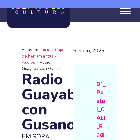
Estás en:
Inicio
»
Caja
5 enero, 2026
de herramientas
»
Audios
»
Radio
Guayaba con Gusano
Radio
01_
Guayaba
Po
sta
con
l_C
Gusano
ALI
_R
adi
EMISORA