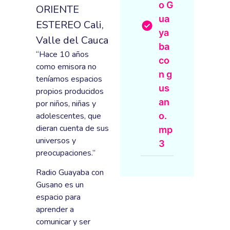
o G
ORIENTE
ua
ESTEREO Cali,
ya
Valle del Cauca
ba
“Hace 10 años
co
como emisora no
n g
teníamos espacios
us
propios producidos
an
por niños, niñas y
adolescentes, que
o.
dieran cuenta de sus
mp
universos y
3
preocupaciones.”
Radio Guayaba con
Gusano es un
espacio para
aprender a
comunicar y ser