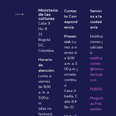
Ministerio
Contac
Servici
de las
to Corr
os a la
culturas
espond
ciudad
Calle 9
encia:
anía
No. 8
31
Presen
Notifica
Bogotá
cial:
Lu
ciones j
D.C.,
nes a vi
udiciale
Colombia
ernes d
s:
e 8:00
notifica
Horario
a.m. a 3:
ciones
de
00 p.m. j
@mincu
atención:
ornada
ltura.go
Lunes a
continu
v.co
viernes
a
de 8:00
PQRSD
Casa A
a. m. a
badí­a, C
5:00 p.
Pregunt
alle 8 #
m.
as Frec
8a-31
(días no
uentes
festivos)