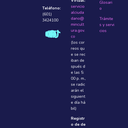
Virtual:
Glosari
servicio
Teléfono:
o
alciuda
(601)
dano@
Trámite
3424100
mincult
s y servi
ura.gov.
cios
co
(los cor
reos qu
e se rec
iban de
spués d
e las 5:
00 p. m.,
se radic
arán el
siguient
e dí­a há
bil)
Registr
o de de