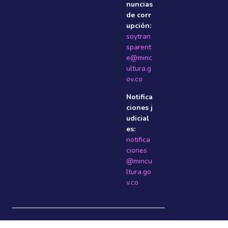
nuncias
de corr
upción:
soytran
sparent
e@minc
ultura.g
ov.co
Notifica
ciones j
udicial
es:
notifica
ciones
@mincu
ltura.go
v.co