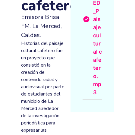
cafetero
ED
_P
Emisora Brisa
ais
FM. La Merced,
aje
Caldas.
cul
Historias del paisaje
tur
cultural cafetero fue
al c
un proyecto que
afe
consistió en la
ter
creación de
o.
contenido radial y
mp
audiovisual por parte
3
de estudiantes del
municipio de La
Merced alrededor
de la investigación
periodística para
expresar las