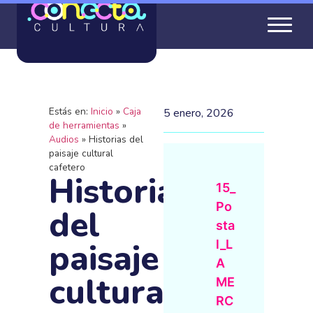
Estás en:
Inicio
»
Caja
5 enero, 2026
de herramientas
»
Audios
»
Historias del
paisaje cultural
cafetero
Historias
15_
Po
del
sta
paisaje
l_L
A
cultural
ME
RC