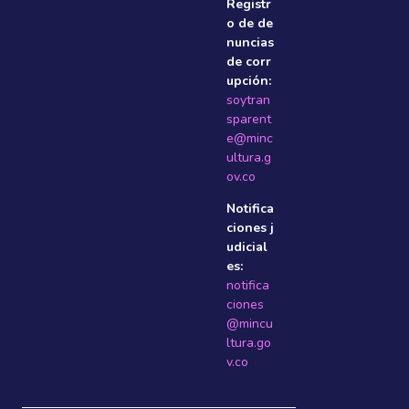
Registr
o de de
nuncias
de corr
upción:
soytran
sparent
e@minc
ultura.g
ov.co
Notifica
ciones j
udicial
es:
notifica
ciones
@mincu
ltura.go
v.co