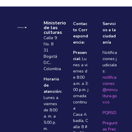
Ministerio
Contac
Servici
de las
to Corr
os a la
culturas
espond
ciudad
Calle 9
encia:
anía
No. 8
31
Presen
Notifica
Bogotá
cial:
Lu
ciones j
D.C.,
nes a vi
udiciale
Colombia
ernes d
s:
e 8:00
notifica
Horario
a.m. a 3:
ciones
de
00 p.m. j
@mincu
atención:
ornada
ltura.go
Lunes a
continu
v.co
viernes
a
de 8:00
PQRSD
Casa A
a. m. a
badí­a, C
5:00 p.
Pregunt
alle 8 #
m.
as Frec