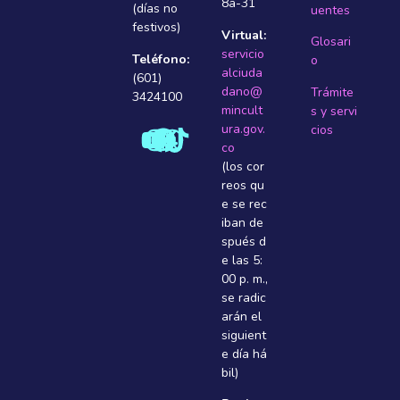
8a-31
(días no
uentes
festivos)
Virtual:
Glosari
servicio
Teléfono:
o
alciuda
(601)
dano@
Trámite
3424100
mincult
s y servi
ura.gov.
cios
co
(los cor
reos qu
e se rec
iban de
spués d
e las 5:
00 p. m.,
se radic
arán el
siguient
e dí­a há
bil)