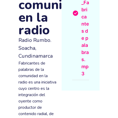
comunidad
_Fa
bri
en la
ca
nte
radio
s d
e p
Radio Rumbo.
ala
Soacha,
bra
Cundinamarca
s.
Fabricantes de
mp
palabras de la
3
comunidad en la
radio es una iniciativa
cuyo centro es la
integración del
oyente como
productor de
contenido radial, de