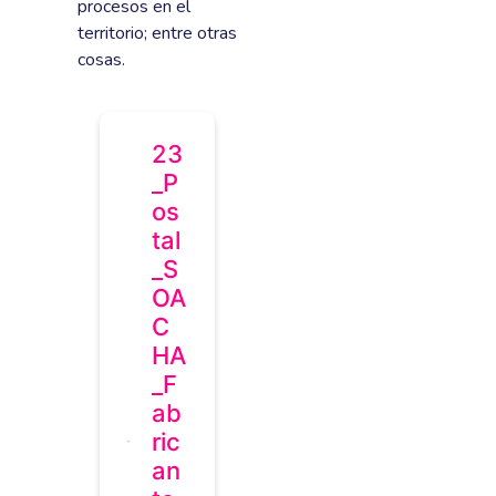
procesos en el
territorio; entre otras
cosas.
23
_P
os
tal
_S
OA
C
HA
_F
ab
ric
an