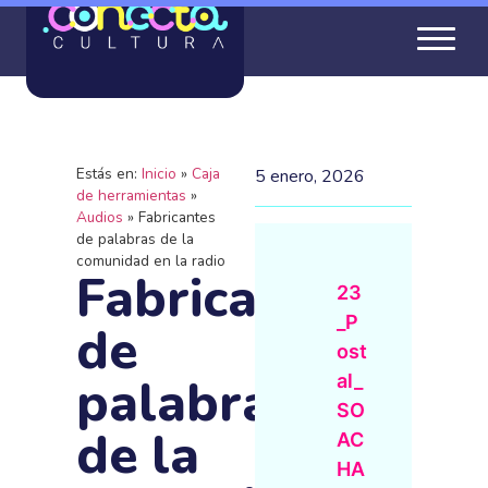
Estás en:
Inicio
»
Caja
5 enero, 2026
de herramientas
»
Audios
»
Fabricantes
de palabras de la
comunidad en la radio
Fabricantes
23
_P
de
ost
palabras
al_
SO
de la
AC
HA