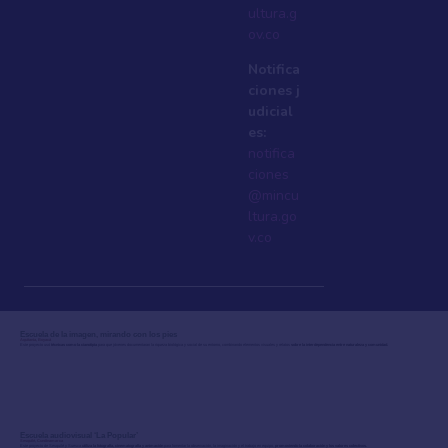
ultura.g
ov.co
Notifica
ciones j
udicial
es:
notifica
ciones
@mincu
ltura.go
v.co
Escuela de la imagen, mirando con los pies
Aquitania, Boyacá
Este proyecto usó
técnicas como la cianotipia
para que jóvenes documentaran la riqueza biológica y social de su entorno, combinando elementos visuales y relatos
sobre la interdependencia entre naturaleza y comunidad.
Escuela audiovisual ‘La Popular’
Sesquilé, Cundinamarca
Este proyecto de Sesquilé y Suesca
utiliza la fotografía, cinematografía y animación
para fomentar la observación, la imaginación y el trabajo en equipo,
promoviendo la colaboración y los valores colectivos.