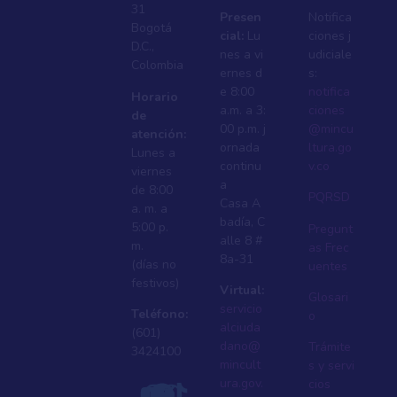
31
Presen
Notifica
Bogotá
cial:
Lu
ciones j
D.C.,
nes a vi
udiciale
Colombia
ernes d
s:
e 8:00
notifica
Horario
a.m. a 3:
ciones
de
00 p.m. j
@mincu
atención:
ornada
ltura.go
Lunes a
continu
v.co
viernes
a
de 8:00
PQRSD
Casa A
a. m. a
badí­a, C
5:00 p.
Pregunt
alle 8 #
m.
as Frec
8a-31
(días no
uentes
festivos)
Virtual:
Glosari
servicio
Teléfono:
o
alciuda
(601)
dano@
Trámite
3424100
mincult
s y servi
ura.gov.
cios