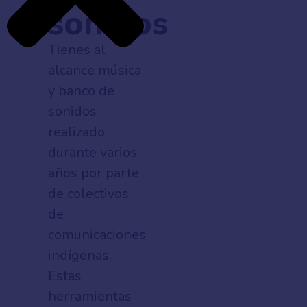
sonidos
Tienes al
alcance música
y banco de
sonidos
realizado
durante varios
años por parte
de colectivos
de
comunicaciones
indígenas.
Estas
herramientas