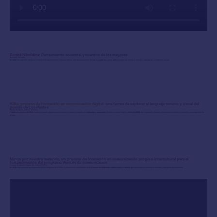
Zorârâ Nêmbûra:
Pensamiento ancestral y cuentos de los mayores
Tierralta, Córdoba
En 2020
, los cabildos indígenas Embera Katío documentaron historias míticas y de desplazamiento forzado,
creando narrativas audiovisuales
que unieron a jóvenes y mayores en su memoria cultural.
Kilka, proceso de formación en comunicación digital:
una forma de explorar el lenguaje sonoro y visual del
pueblo de Los Pastos
Montes de María, Bolívar y Sucre.
Plataforma pionera de 2019
, exploró lenguajes digitales para conectar la narrativa indígena con
videoclips y animación
. Este proyecto dio origen a
Akmuel (2022)
, que empoderó a mujeres indígenas para contar sus historias con perspectiva de
género.
Minga por nuestra memoria, un proceso de formación en comunicación propia e intercultural para el
fortalecimiento del programa Vientos de comunicación
Consejo Regional Indígena del Huila (CRIHU)
En 2018
, este proyecto documentó las luchas indígenas en el Huila, guiando a las comunidades en la
creación de contenidos audiovisuales y radiales
que destacaron su resistencia territorial y búsqueda de autonomía.