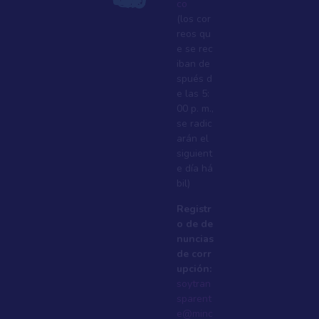
co
(los cor
reos qu
e se rec
iban de
spués d
e las 5:
00 p. m.,
se radic
arán el
siguient
e dí­a há
bil)
Registr
o de de
nuncias
de corr
upción:
soytran
sparent
e@minc