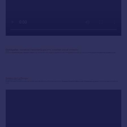
Ombligadas:
narrativas transmedia que nos conectan con el territorio
Chocó
Este proyecto
fortaleció liderazgos y habilidades creativas
en seis municipios del Chocó, creando una plataforma transmedia como herramienta de reconciliación y autorreconocimiento
en un territorio afectado por el conflicto armado.
Relatos de La Bonga
San Basilio de Palenque, Bolívar
En 2019
, este proyecto documentó las historias de La Bonga, desde el desplazamiento de 2001 hasta su reconstrucción,
destacando el impacto del conflicto armado y tradiciones como el gavilaneo
, una práctica de trabajo comunitario en el
campo.