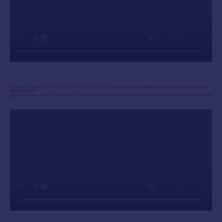
Escuela de comunicación propia awá “Efrén Pascal”:
una apuesta para fortalecer los saberes propios desde la
comunicación
Pueblo Awá, Nariño
Esta escuela fortaleció los saberes ancestrales a través de la comunicación en 2018, destacando la
primera muestra de cine y video
del pie de monte y costa pacífica nariñense, que narró las
realidades del pueblo Awá, su resistencia y conexión
con la tierra.