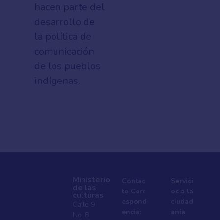
hacen parte del
desarrollo de
la política de
comunicación
de los pueblos
indígenas.
Ministerio
Contac
Servici
de las
to Corr
os a la
culturas
espond
ciudad
Calle 9
encia:
anía
No. 8