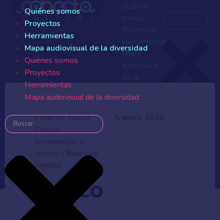
Quiénes
Quiénes somos
somos
Proyectos
Proyectos
Herramientas
Herramientas
Mapa audiovisual de la diversidad
Mapa
Quiénes somos
audiovisual
Proyectos
de la
Herramientas
diversidad
Mapa audiovisual de la diversidad
Quiénes
somos
Estás en:
Inicio
»
5 enero, 2026
Proyectos
Caja de
Herramientas
herramientas
»
Mapa
Audios
»
Banco de
audiovisual
sonidos
de la
Banco
diversidad
de