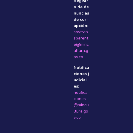
Registr
o de de
nuncias
de corr
upción:
soytran
sparent
e@minc
ultura.g
ov.co
Notifica
ciones j
udicial
es:
notifica
ciones
@mincu
ltura.go
v.co