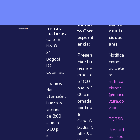
Ministerio
Contac
Servici
de las
to Corr
os a la
culturas
espond
ciudad
Calle 9
encia:
anía
No. 8
31
Presen
Notifica
Bogotá
cial:
Lu
ciones j
D.C.,
nes a vi
udiciale
Colombia
ernes d
s:
e 8:00
notifica
Horario
a.m. a 3:
ciones
de
00 p.m. j
@mincu
atención:
ornada
ltura.go
Lunes a
continu
v.co
viernes
a
de 8:00
PQRSD
Casa A
a. m. a
badí­a, C
5:00 p.
Pregunt
alle 8 #
m.
as Frec