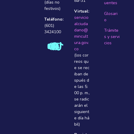
8a-31
(días no
uentes
festivos)
Virtual:
Glosari
servicio
Teléfono:
o
alciuda
(601)
dano@
Trámite
3424100
mincult
s y servi
ura.gov.
cios
co
(los cor
reos qu
e se rec
iban de
spués d
e las 5:
00 p. m.,
se radic
arán el
siguient
e dí­a há
bil)