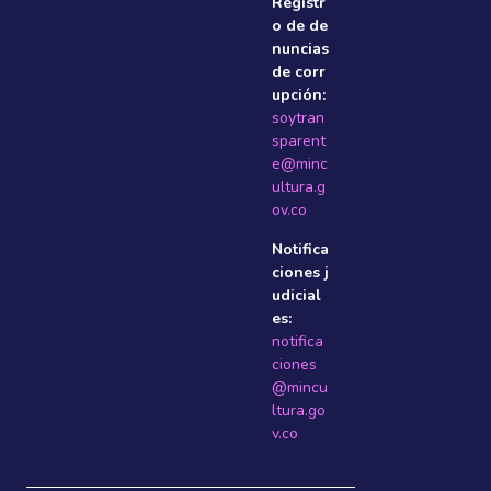
Registr
o de de
nuncias
de corr
upción:
soytran
sparent
e@minc
ultura.g
ov.co
Notifica
ciones j
udicial
es:
notifica
ciones
@mincu
ltura.go
v.co