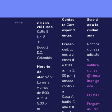
Ministerio
Contac
Servici
de las
to Corr
os a la
culturas
espond
ciudad
Calle 9
encia:
anía
No. 8
31
Presen
Notifica
Bogotá
cial:
Lu
ciones j
D.C.,
nes a vi
udiciale
Colombia
ernes d
s:
e 8:00
notifica
Horario
a.m. a 3:
ciones
de
00 p.m. j
@mincu
atención:
ornada
ltura.go
Lunes a
continu
v.co
viernes
a
de 8:00
PQRSD
Casa A
a. m. a
badí­a, C
5:00 p.
Pregunt
alle 8 #
m.
as Frec