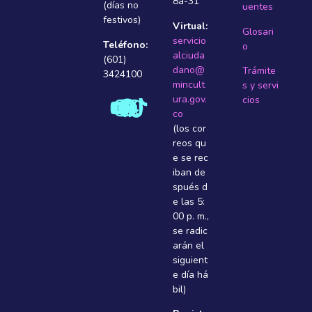
8a-31
(días no
uentes
festivos)
Virtual:
Glosari
servicio
Teléfono:
o
alciuda
(601)
dano@
Trámite
3424100
mincult
s y servi
ura.gov.
cios
co
(los cor
reos qu
e se rec
iban de
spués d
e las 5:
00 p. m.,
se radic
arán el
siguient
e dí­a há
bil)