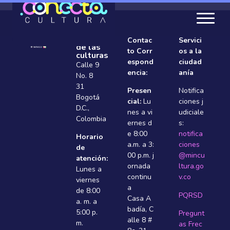
Ministerio
Contac
Servici
de las
to Corr
os a la
culturas
espond
ciudad
Calle 9
encia:
anía
No. 8
31
Presen
Notifica
Bogotá
cial:
Lu
ciones j
D.C.,
nes a vi
udiciale
Colombia
ernes d
s:
e 8:00
notifica
Horario
a.m. a 3:
ciones
de
00 p.m. j
@mincu
atención:
ornada
ltura.go
Lunes a
continu
v.co
viernes
a
de 8:00
PQRSD
Casa A
a. m. a
badí­a, C
5:00 p.
Pregunt
alle 8 #
m.
as Frec