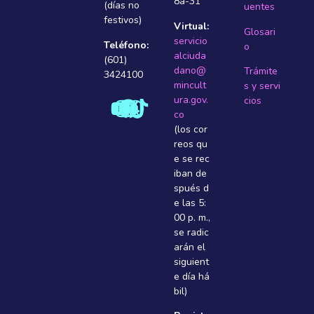
8a-31
(días no
uentes
festivos)
Virtual:
Glosari
servicio
Teléfono:
o
alciuda
(601)
dano@
Trámite
3424100
mincult
s y servi
ura.gov.
cios
co
(los cor
reos qu
e se rec
iban de
spués d
e las 5:
00 p. m.,
se radic
arán el
siguient
e dí­a há
bil)