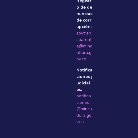
Registr
o de de
nuncias
de corr
upción:
soytran
sparent
e@minc
ultura.g
ov.co
Notifica
ciones j
udicial
es:
notifica
ciones
@mincu
ltura.go
v.co