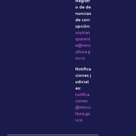
Registr
o de de
nuncias
de corr
upción:
soytran
sparent
e@minc
ultura.g
ov.co
Notifica
ciones j
udicial
es:
notifica
ciones
@mincu
ltura.go
v.co