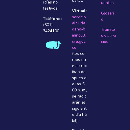
8a-31
(días no
uentes
festivos)
Virtual:
Glosari
servicio
Teléfono:
o
alciuda
(601)
dano@
Trámite
3424100
mincult
s y servi
ura.gov.
cios
co
(los cor
reos qu
e se rec
iban de
spués d
e las 5:
00 p. m.,
se radic
arán el
siguient
e dí­a há
bil)