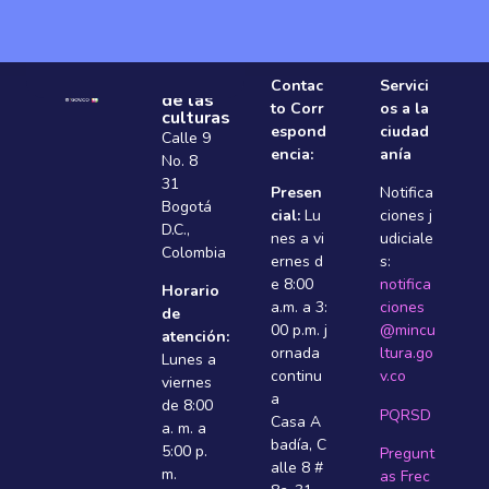
Ministerio
Contac
Servici
de las
to Corr
os a la
culturas
espond
ciudad
Calle 9
encia:
anía
No. 8
31
Presen
Notifica
Bogotá
cial:
Lu
ciones j
D.C.,
nes a vi
udiciale
Colombia
ernes d
s:
e 8:00
notifica
Horario
a.m. a 3:
ciones
de
00 p.m. j
@mincu
atención:
ornada
ltura.go
Lunes a
continu
v.co
viernes
a
de 8:00
PQRSD
Casa A
a. m. a
badí­a, C
5:00 p.
Pregunt
alle 8 #
m.
as Frec