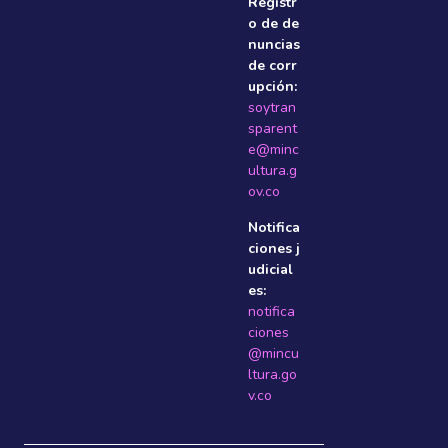
Registr
o de de
nuncias
de corr
upción:
soytran
sparent
e@minc
ultura.g
ov.co
Notifica
ciones j
udicial
es:
notifica
ciones
@mincu
ltura.go
v.co