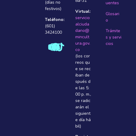
8a-31
(días no
uentes
festivos)
Virtual:
Glosari
servicio
Teléfono:
o
alciuda
(601)
dano@
Trámite
3424100
mincult
s y servi
ura.gov.
cios
co
(los cor
reos qu
e se rec
iban de
spués d
e las 5:
00 p. m.,
se radic
arán el
siguient
e dí­a há
bil)