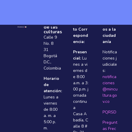
Ministerio
Contac
Servici
de las
to Corr
os a la
culturas
espond
ciudad
Calle 9
encia:
anía
No. 8
31
Presen
Notifica
Bogotá
cial:
Lu
ciones j
D.C.,
nes a vi
udiciale
Colombia
ernes d
s:
e 8:00
notifica
Horario
a.m. a 3:
ciones
de
00 p.m. j
@mincu
atención:
ornada
ltura.go
Lunes a
continu
v.co
viernes
a
de 8:00
PQRSD
Casa A
a. m. a
badí­a, C
5:00 p.
Pregunt
alle 8 #
m.
as Frec