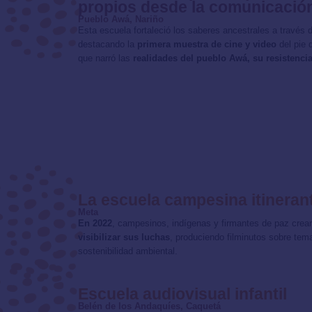
propios desde la comunicació
Pueblo Awá, Nariño
Esta escuela fortaleció los saberes ancestrales a través
destacando la
primera muestra de cine y video
del pie 
que narró las
realidades del pueblo Awá, su resistencia
La escuela campesina itineran
Meta
En 2022
, campesinos, indígenas y firmantes de paz crea
visibilizar sus luchas
, produciendo filminutos sobre tem
sostenibilidad ambiental.
Escuela audiovisual infantil
Belén de los Andaquíes, Caquetá