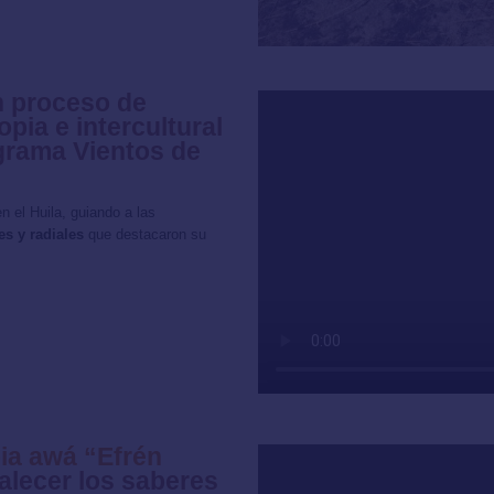
n proceso de
pia e intercultural
ograma Vientos de
n el Huila, guiando a las
s y radiales
que destacaron su
ia awá “Efrén
alecer los saberes