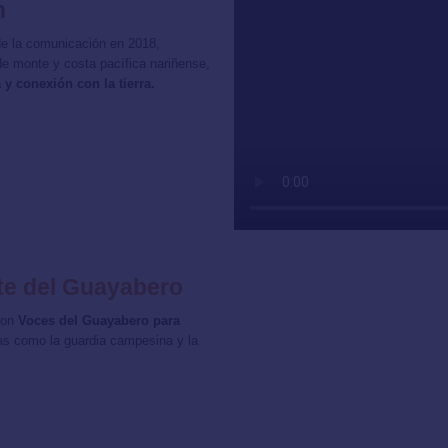
n
 de la comunicación en 2018,
de monte y costa pacífica nariñense,
 y conexión con la tierra.
te del Guayabero
ron
Voces del Guayabero para
as como la guardia campesina y la