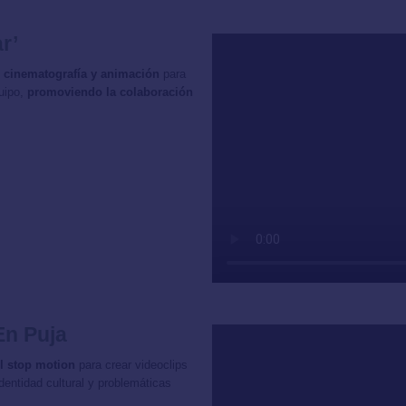
r’
ía, cinematografía y animación
para
quipo,
promoviendo la colaboración
En Puja
l stop motion
para crear videoclips
entidad cultural y problemáticas