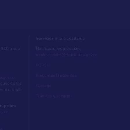
Servicios a la ciudadanía
8:00 a.m. a
Notificaciones judiciales:
notificaciones@mincultura.gov.co
PQRSD
Preguntas Frecuentes
a.gov.co
spués de las
Glosario
ente dí­a háb
Trámites y servicios
rupción:
ov.co
co